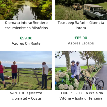
Giornata intera: Sentiero
Tour Jeep Safari – Giornata
escursionistico Mistérios
intera
Negros e Mistério Novo +
€
85.00
€
59.00
picnic
Azores Escape
Azores On Route
VAN TOUR (Mezza
TOUR in E-BIKE a Praia da
giornata) – Costa
Vitória – Isola di Terceira
occidentale – Isola di