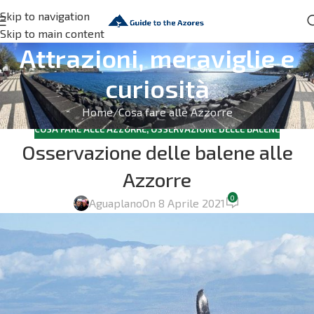
Skip to navigation
Skip to main content
Attrazioni, meraviglie e
curiosità
Home
Cosa fare alle Azzorre
COSA FARE ALLE AZZORRE
,
OSSERVAZIONE DELLE BALENE
Osservazione delle balene alle
Azzorre
0
Aguaplano
On 8 Aprile 2021