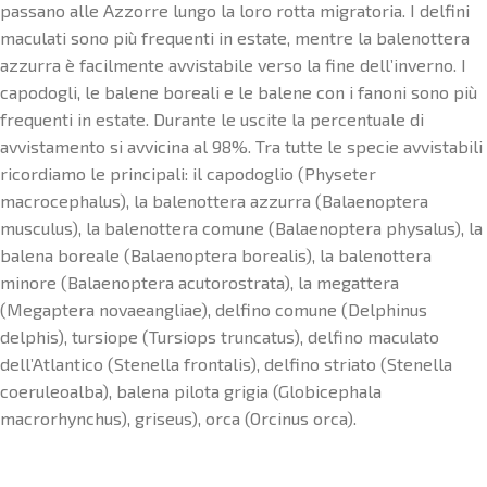
passano alle Azzorre lungo la loro rotta migratoria. I delfini
maculati sono più frequenti in estate, mentre la balenottera
azzurra è facilmente avvistabile verso la fine dell’inverno. I
capodogli, le balene boreali e le balene con i fanoni sono più
frequenti in estate. Durante le uscite la percentuale di
avvistamento si avvicina al 98%. Tra tutte le specie avvistabili
ricordiamo le principali: il capodoglio (Physeter
macrocephalus), la balenottera azzurra (Balaenoptera
musculus), la balenottera comune (Balaenoptera physalus), la
balena boreale (Balaenoptera borealis), la balenottera
minore (Balaenoptera acutorostrata), la megattera
(Megaptera novaeangliae), delfino comune (Delphinus
delphis), tursiope (Tursiops truncatus), delfino maculato
dell’Atlantico (Stenella frontalis), delfino striato (Stenella
coeruleoalba), balena pilota grigia (Globicephala
macrorhynchus), griseus), orca (Orcinus orca).