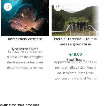
Immersioni costiere
Isola di Terceira – Tour di
mezza giornata in
Norberto Diver
furgone
Le Azzorre sono senza
€
49.00
dubbio una delle migliori
Spot Tours
Approfitta della comodità di
destinazioni subacquee
un ritiro nella città di Angra
dell'Atlantico. La nostra
do Heroísmo. Inizia il tuo
stagione subacquea va da
tour con una visita al Monte
aprile a ottobre. I nostri siti
Brasil. Ammira la città di
di immersione sono molto
Angra do Heroísmo,
vari e possono soddisfare
patrimonio dell'umanità
tutte le preferenze e i livelli
dell'UNESCO, dall'alto. Goditi
di esperienza, con più di 20
GUIDE TO THE AZORES
una vista completa della
siti di immersione tra le