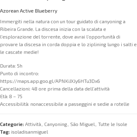
Azorean Active Blueberry
Immergiti nella natura con un tour guidato di canyoning a
Ribeira Grande. La discesa inizia con la scalata e
l’esplorazione del torrente, dove avrai l’opportunità di
provare la discesa in corda doppia e lo ziplining lungo i salti e
le cascate medie!
Durata: 5h
Punto di incontro:
https://maps.app.goo.gl/APNKiJXJy6HTu3Dx6
Cancellazioni:
48 ore prima della data dell’attività
Età:
8 – 75
Accessibilità: non
accessibile a passeggini e sedie a rotelle
Categorie:
Attività
,
Canyoning
,
São Miguel
,
Tutte le Isole
Tag:
isoladisanmiguel