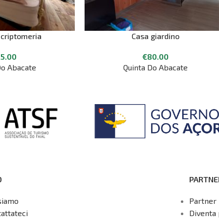
 criptomeria
Casa giardino
5.00
€
80.00
Do Abacate
Quinta Do Abacate
O
PARTNE
siamo
Partner 
attateci
Diventa 