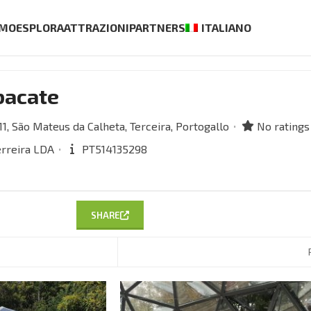
AMO
ESPLORA
ATTRAZIONI
PARTNERS
ITALIANO
bacate
1,
São Mateus da Calheta,
Terceira,
Portogallo
No ratings
erreira LDA
PT514135298
SHARE