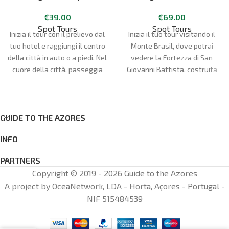
Angra do Heroísmo
pulmino
€
39.00
€
69.00
Spot Tours
Spot Tours
Inizia il tour con il prelievo dal
Inizia il tuo tour visitando il
tuo hotel e raggiungi il centro
Monte Brasil, dove potrai
della città in auto o a piedi. Nel
vedere la Fortezza di San
cuore della città, passeggia
Giovanni Battista, costruita
per le strade piene di
dagli spagnoli dopo il loro
monumenti significativi per la
arrivo nel 1583. Goditi le
storia delle isole Azzorre.
fantastiche viste della città di
Visita la Cattedrale di Angra
Angra do Heroísmo,
GUIDE TO THE AZORES
do Heroísmo (ingresso
patrimonio dell'umanità
INFO
facoltativo), una delle
dell'UNESCO.
cattedrali cattoliche più
PARTNERS
controverse, e il Palácio dos
Copyright © 2019 - 2026 Guide to the Azores
Capitaes Generais (ingresso
A project by OceaNetwork, LDA - Horta, Açores - Portugal -
facoltativo), che fu
NIF 515484539
fondamentale per
l'istituzione del primo governo
generale delle Azzorre.