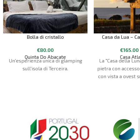
Bolla di cristallo
Casa da Lua – Ca
€
80.00
€
165.00
Quinta Do Abacate
Casa Atl
Un'esperienza unica di glamping
La "Casa della Lun
sull'isola di Terceira.
pietra con accesso
con vista a ovest s
tramonto e a nord 