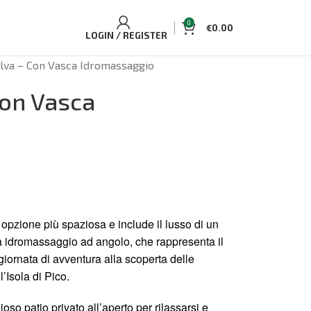
0
€
0.00
LOGIN / REGISTER
alva – Con Vasca Idromassaggio
Con Vasca
opzione più spaziosa e include il lusso di un
 idromassaggio ad angolo, che rappresenta il
giornata di avventura alla scoperta delle
’Isola di Pico.
so patio privato all’aperto per rilassarsi e