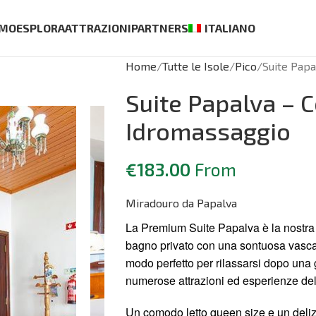
AMO
ESPLORA
ATTRAZIONI
PARTNERS
ITALIANO
Home
Tutte le Isole
Pico
Suite Pap
Suite Papalva – 
Idromassaggio
€
183.00
From
Miradouro da Papalva
La Premium Suite Papalva è la nostra 
bagno privato con una sontuosa vasca
modo perfetto per rilassarsi dopo una 
numerose attrazioni ed esperienze dell
Un comodo letto queen size e un delizio