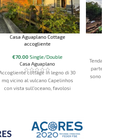
Casa Aguaplano Cottage
Bozzolo
accogliente
€
65.00
€
70.00
Single/Double
Quinta Do Aba
Tenda sospesa a 3 m di
Casa Aguaplano
parte frontale e quel
Accogliente cottage in legno di 30
sono trasparenti e pe
mq vicino al vulcano Capelinhos
vedere il cor
con vista sull'oceano, favolosi
tramonti, patio con barbecue e
servizi completi. A pochi minuti
dalle piscine naturali e da Horta.