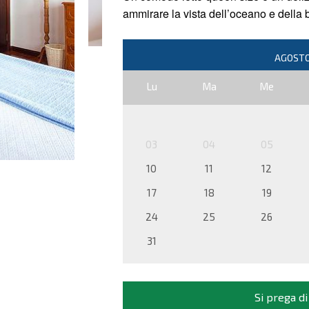
ammirare la vista dell’oceano e della 
Lu
Ma
Me
03
04
05
10
11
12
17
18
19
24
25
26
31
Si prega di