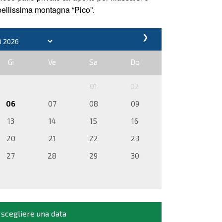
bellissima montagna “Pico”.
❯
Gi
Ve
Sa
Do
01
02
06
07
08
09
13
14
15
16
20
21
22
23
27
28
29
30
 scegliere una data