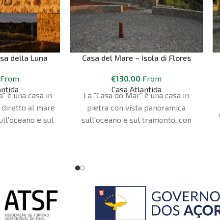
sa della Luna
Casa del Mare – Isola di Flores
From
€
130.00
From
antida
Casa Atlantida
a" è una casa in
La "Casa do Mar" è una casa in
 diretto al mare
pietra con vista panoramica
ull'oceano e sul
sull'oceano e sul tramonto, con
sulle montagne.
accesso diretto al mare. Dispone
di una camera da letto con vista
sul mare, un soggiorno con letto
singolo e televisione, un bagno e
una cucina attrezzata
(lavastoviglie e utensili per la
casa). La biancheria da letto e gli
asciugamani sono forniti. Ti