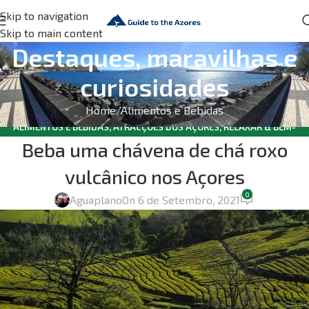
Skip to navigation
Skip to main content
Destaques, maravilhas e
curiosidades
Home
Alimentos e Bebidas
ALIMENTOS E BEBIDAS
,
ATRACÇÕES DOS AÇORES
,
RELAXAR & BEM-
Beba uma chávena de chá roxo
ESTAR
vulcânico nos Açores
0
Aguaplano
On 6 de Setembro, 2021