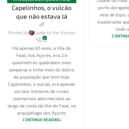
cidade do Faial
Capelinhos, o vulcão
GEOTURISMO
porto abrigado
vela de topo,
que não estava lá
exuberante que 
todo 
Posted by
Guide to the Azores
CONTINU
0
Há apenas 65 anos, a ilha do
Faial, nos Açores, era 2,4
quilómetros quadrados mais
pequena, e tinha mais do dobro
da população que tem hoje.
Capelinhos, o vulcão, era apenas
um dos milhares de cones
submersos adormecidos ao
largo da costa da ilha do Faial, no
arquipélago dos Açores
CONTINUE READING