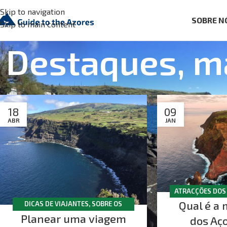
Skip to navigation
SOBRE N
Skip to main content
Destaques, ma
18
09
ABR
JAN
ATRACÇÕES DOS
Qual é a 
AÇ
DICAS DE VIAJANTES
,
SOBRE OS
Planear uma viagem
AÇORES
dos Aç