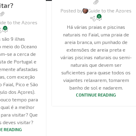
itar?
Posted by
Guide to the Azores
0
ide to the Azores
Há várias praias e piscinas
0
naturais no Faial, uma praia de
 são 9 ilhas
areia branca, um punhado de
o meio do Oceano
extensões de areia preta e
uam-se a cerca de
várias piscinas naturais ou semi-
sta de Portugal e
naturais que devem ser
temente afastadas
suficientes para quase todos os
as, com exceção
viajantes relaxarem, tomarem
o Faial, Pico e São
banho de sol e nadarem.
gulo dos Açores).
CONTINUE READING
 pouco tempo para
, qual é a melhor
 para visitar? Que
s deves visitar?
E READING