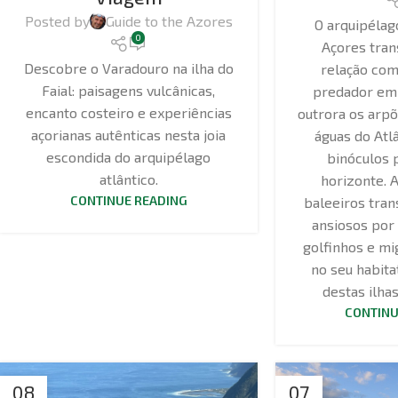
Posted by
Guide to the Azores
O arquipélag
0
Açores tran
Descobre o Varadouro na ilha do
relação com
Faial: paisagens vulcânicas,
predador em 
encanto costeiro e experiências
outrora os arp
açorianas autênticas nesta joia
águas do Atlâ
escondida do arquipélago
binóculos 
atlântico.
horizonte. 
CONTINUE READING
baleeiros tran
ansiosos por 
golfinhos e mi
no seu habitat
destas ilha
CONTINU
08
07