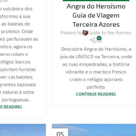
Angra do Heroísmo
o vulcânico dos
Guia de Viagem
sformou a sua
Terceira Azores
 as baleias de
protetor. Onde
Posted by
Guide to the Azores
ões perfuravam as
0
ntico, agora os
Descobre Angra do Heroísmo, a
perscrutam o
joia da UNESCO na Terceira, onde
Antigos barcos
as ruas empedradas, a história
sportam turistas
vibrante e o marisco fresco
ver cachalotes,
criam o refúgio açoriano
grantes sazonais
perfeito.
 natural à volta
CONTINUE READING
s portuguesas.
E READING
05