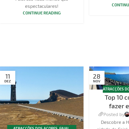
CONTINU
espectaculares!
CONTINUE READING
11
28
DEZ
NOV
ATRACÇÕES D
Top 10 c
fazer 
Posted by
Descobre a Ho
ATRACÇÕES DOS AÇORES
,
FAIAL
,