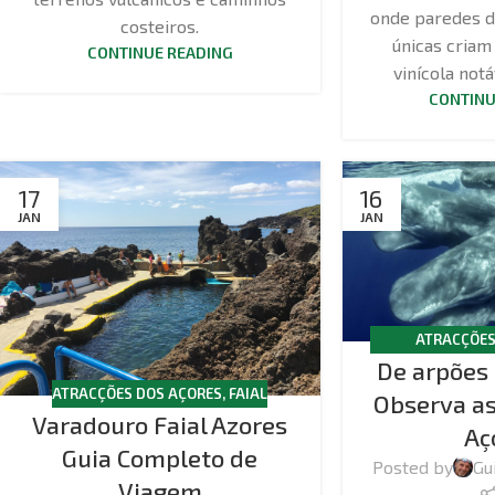
onde paredes d
costeiros.
únicas cria
CONTINUE READING
vinícola not
CONTINU
17
16
JAN
JAN
ATRACÇÕES
De arpões 
OBSERVAÇÃ
ATRACÇÕES DOS AÇORES
,
FAIAL
Observa as
Varadouro Faial Azores
Aç
Guia Completo de
Posted by
Gu
Viagem