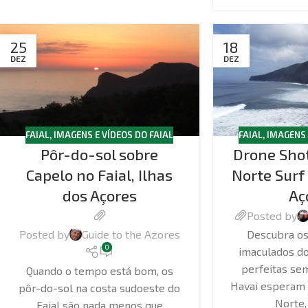
25
18
DEZ
DEZ
FAIAL
,
IMAGENS E VÍDEOS DO FAIAL
FAIAL
,
IMAGENS 
Pôr-do-sol sobre
Drone Shot
Capelo no Faial, Ilhas
Norte Surf 
dos Açores
Aç
Posted by
Posted by
Guide to the Azores
Descubra os 
0
imaculados do
perfeitas se
Quando o tempo está bom, os
Havai esperam p
pôr-do-sol na costa sudoeste do
Norte, 
Faial são nada menos que