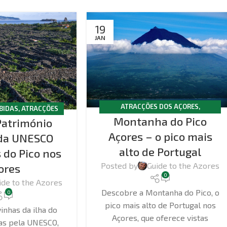
19
JAN
ATRACÇÕES DOS AÇORES
,
BIDAS
,
ATRACÇÕES
Montanha do Pico
CAMINHADAS
,
PICO
Património
ORES
,
PICO
Açores – o pico mais
 da UNESCO
alto de Portugal
 do Pico nos
Posted by
Guide to the Azores
ores
0
ide to the Azores
Descobre a Montanha do Pico, o
0
pico mais alto de Portugal nos
inhas da ilha do
Açores, que oferece vistas
das pela UNESCO,