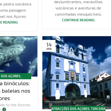
deslumbrantes, maravilhas
e pedra vulcânica
vulcânicas e aventuras de
m uma paisagem
caminhadas inesquecíveis.
ável nos Açores
CONTINUE READING
E READING
14
JAN
 DOS AÇORES
,
a binóculos:
O DE BALEIAS
 baleias nos
ores
ide to the Azores
ATRACÇÕES DOS AÇORES
,
TERCEIRA
0