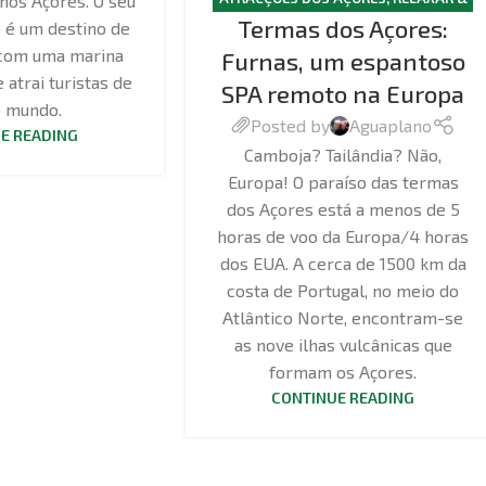
 nos Açores. O seu
Termas dos Açores:
BEM-ESTAR
 é um destino de
 com uma marina
Furnas, um espantoso
atrai turistas de
SPA remoto na Europa
o mundo.
Posted by
Aguaplano
E READING
Camboja? Tailândia? Não,
Europa! O paraíso das termas
dos Açores está a menos de 5
horas de voo da Europa/4 horas
dos EUA. A cerca de 1500 km da
costa de Portugal, no meio do
Atlântico Norte, encontram-se
as nove ilhas vulcânicas que
formam os Açores.
CONTINUE READING