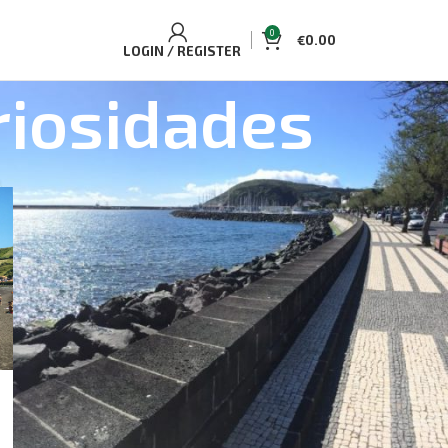
0
€
0.00
LOGIN / REGISTER
riosidades
BEST SELLING TOURS AND
ACCOMMODATIONS
Casa Aguaplano Casa de campo
acolhedora
€
70.00
Single/Double