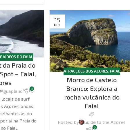
15
DEZ
E VÍDEOS DO FAIAL
 da Praia do
ATRACÇÕES DOS AÇORES
,
FAIAL
Spot – Faial,
Morro de Castelo
ores
Branco: Explora a
0
Aguaplano
rocha vulcânica do
locais de surf
Faial
s Açores: ondas
melhantes às do
or si na Praia do
Posted by
Guide to the Azores
no Faial.
0