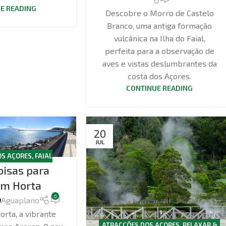
E READING
Descobre o Morro de Castelo
Branco, uma antiga formação
vulcânica na Ilha do Faial,
perfeita para a observação de
aves e vistas deslumbrantes da
costa dos Açores.
CONTINUE READING
20
JUL
OS AÇORES
,
FAIAL
oisas para
em Horta
0
Aguaplano
rta, a vibrante
ATRACÇÕES DOS AÇORES
,
RELAXAR &