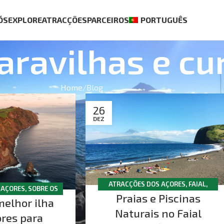
ÓS
EXPLORE
ATRACÇÕES
PARCEIROS
PORTUGUÊS
ravilhas e cu
Home
Blog
26
DEZ
ATRACÇÕES DOS AÇORES
,
FAIAL
,
 AÇORES
,
SOBRE OS
Praias e Piscinas
RELAXAR & BEM-ESTAR
melhor ilha
ORES
Naturais no Faial
ores para