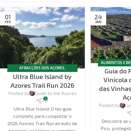
01
24
FEV
JAN
ALIMENTOS E BE
ATRACÇÕES DOS AÇORES
,
Guia do 
DOS AÇ
Ultra Blue Island by
CAMINHADAS
,
FACTOS E NOTÍCIAS
,
Vinícola
FAIAL
Azores Trail Run 2026
das Vinhas
Posted by
Guide to the Azores
Aç
0
Posted by
Gu
Ultra Blue Island: O teu guia
completo para conquistar o
Descobre as v
2026 Azores Trail Run através de
Pico, protegi
terrenos vulcânicos e caminhos