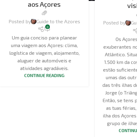
aos Açores
vis
Posted by
Guide to the Azores
Posted by
Gu
0
Um guia conciso para planear
Os Açores
uma viagem aos Açores: clima,
exuberantes n
logística de viagem, alojamento,
Atlântico. Sit
aluguer de automóveis e
1.500 km da co
atividades agradáveis.
estão suficien
CONTINUE READING
umas das outr
das três ilhas d
Jorge (o Triân
Então, se tens
as tuas férias
ilha dos Açores
grupo de ilha
CONTINU