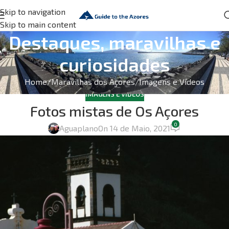
Skip to navigation
Skip to main content
Destaques, maravilhas e
curiosidades
Home
Maravilhas dos Açores
Imagens e Vídeos
IMAGENS E VÍDEOS
Fotos mistas de Os Açores
0
Aguaplano
On 14 de Maio, 2021