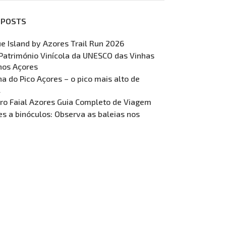
 POSTS
ue Island by Azores Trail Run 2026
Património Vinícola da UNESCO das Vinhas
nos Açores
 do Pico Açores – o pico mais alto de
l
ro Faial Azores Guia Completo de Viagem
s a binóculos: Observa as baleias nos