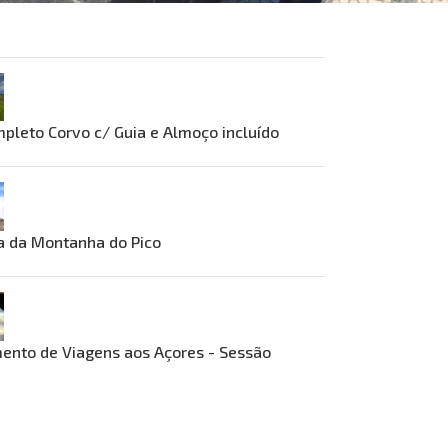
pleto Corvo c/ Guia e Almoço incluído
a da Montanha do Pico
ento de Viagens aos Açores - Sessão