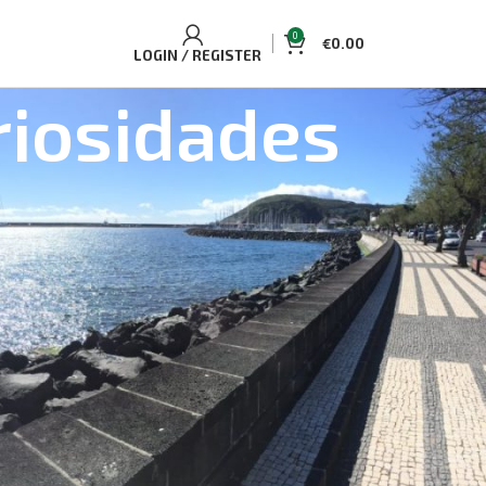
0
€
0.00
LOGIN / REGISTER
riosidades
ELLING TOURS AND ACCOMMODATIONS
uaplano Casa de campo acolhedora
Single/Double
de Observação de Baleias e Golfinhos Ilha do