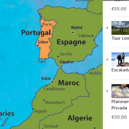
€
55.00
Tour com
Escalad
Planeam
Privada
€
50.00