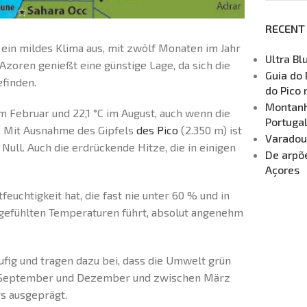
RECENT
 ein mildes Klima aus, mit zwölf Monaten im Jahr
Ultra Bl
Azoren genießt eine günstige Lage, da sich die
Guia do 
finden.
do Pico 
Montanha
 Februar und 22,1 °C im August, auch wenn die
Portuga
. Mit Ausnahme des Gipfels
des Pico
(2.350 m) ist
Varadou
ull. Auch die erdrückende Hitze, die in einigen
De arpõe
Açores
feuchtigkeit hat, die fast nie unter 60 % und in
 gefühlten Temperaturen führt, absolut angenehm
ufig und tragen dazu bei, dass die Umwelt grün
hen September und Dezember und zwischen März
s ausgeprägt.