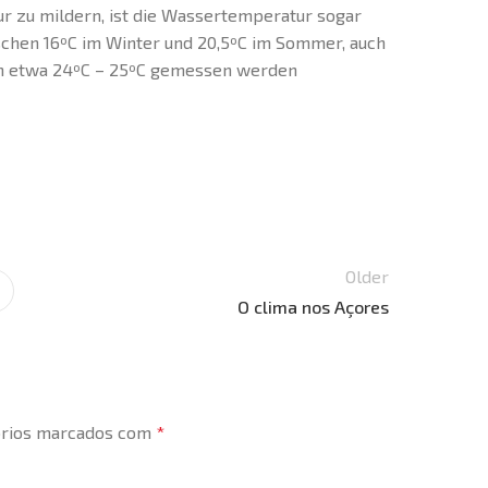
r zu mildern, ist die Wassertemperatur sogar
chen 16ºC im Winter und 20,5ºC im Sommer, auch
on etwa 24ºC – 25ºC gemessen werden
Older
O clima nos Açores
órios marcados com
*