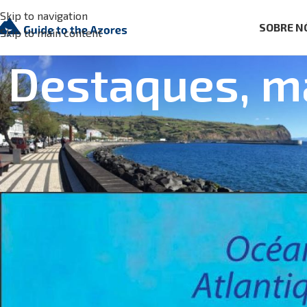
Skip to navigation
SOBRE N
Skip to main content
Destaques, ma
SOBRE OS AÇOR
Klima auf den
Posted by
Aguaplano
On 8 