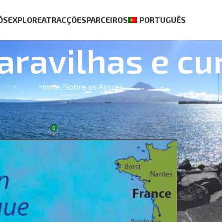
ÓS
EXPLORE
ATRACÇÕES
PARCEIROS
PORTUGUÊS
ravilhas e cu
Home
Sobre os Açores
BEST S
ES
 Azoren
0
de Junho, 2021
Casa Ag
€
70.00
Passeio 
Pico