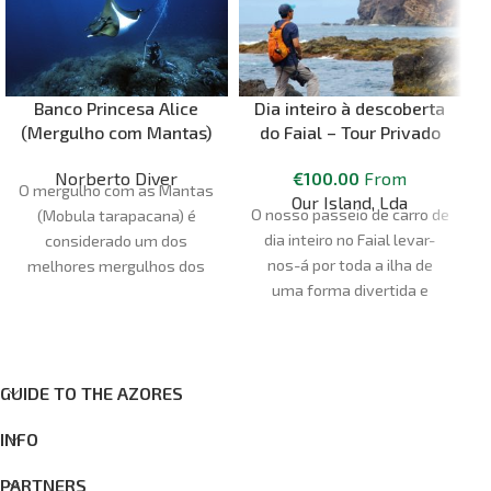
Banco Princesa Alice
Dia inteiro à descoberta
(Mergulho com Mantas)
do Faial – Tour Privado
Norberto Diver
€
100.00
From
O mergulho com as Mantas
Our Island, Lda
O nosso passeio de carro de
(Mobula tarapacana) é
dia inteiro no Faial levar-
considerado um dos
nos-á por toda a ilha de
melhores mergulhos dos
uma forma divertida e
Açores. Situa-se num banco
envolvente. Visitaremos a
submarino denominado
Caldeira do Faial, o Vulcão
"Princesa Alice", a cerca de
dos Capelinhos, a Fajã da
45 milhas náuticas a sul da
Praia do Norte, entre outros
ilha do Faial, a uma
GUIDE TO THE AZORES
locais. O nosso itinerário é
profundidade de 35 metros.
INFO
sempre uma surpresa.
Nesta experiência, terás a
T
oportunidade de mergulhar
PARTNERS