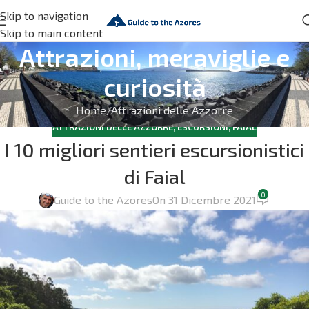
Skip to navigation
Skip to main content
Attrazioni, meraviglie e
curiosità
Home
Attrazioni delle Azzorre
ATTRAZIONI DELLE AZZORRE
,
ESCURSIONI
,
FAIAL
I 10 migliori sentieri escursionistici
di Faial
0
Guide to the Azores
On 31 Dicembre 2021