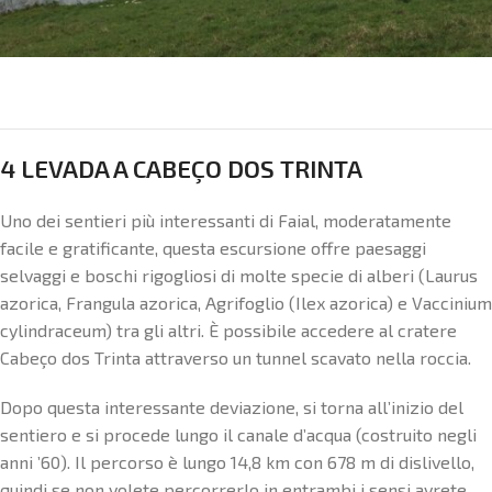
4 LEVADA A CABEÇO DOS TRINTA
Uno dei sentieri più interessanti di Faial, moderatamente
facile e gratificante, questa escursione offre paesaggi
selvaggi e boschi rigogliosi di molte specie di alberi (Laurus
azorica, Frangula azorica, Agrifoglio (Ilex azorica) e Vaccinium
cylindraceum) tra gli altri. È possibile accedere al cratere
Cabeço dos Trinta attraverso un tunnel scavato nella roccia.
Dopo questa interessante deviazione, si torna all’inizio del
sentiero e si procede lungo il canale d’acqua (costruito negli
anni ’60). Il percorso è lungo 14,8 km con 678 m di dislivello,
quindi se non volete percorrerlo in entrambi i sensi avrete