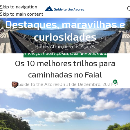
Skip to navigation
Skip to main content
Destaques, maravilhas e
curiosidades
Home
Atracções dos Açores
ATRACÇÕES DOS AÇORES
,
CAMINHADAS
,
FAIAL
Os 10 melhores trilhos para
caminhadas no Faial
0
Guide to the Azores
On 31 de Dezembro, 2021