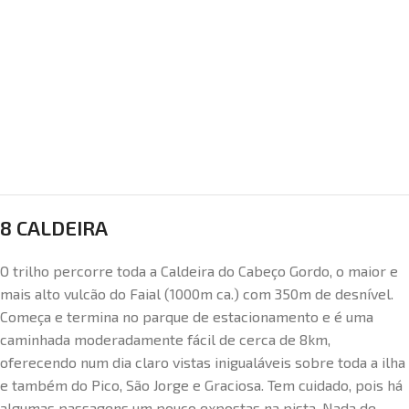
8 CALDEIRA
O trilho percorre toda a Caldeira do Cabeço Gordo, o maior e
mais alto vulcão do Faial (1000m ca.) com 350m de desnível.
Começa e termina no parque de estacionamento e é uma
caminhada moderadamente fácil de cerca de 8km,
oferecendo num dia claro vistas inigualáveis sobre toda a ilha
e também do Pico, São Jorge e Graciosa. Tem cuidado, pois há
algumas passagens um pouco expostas na pista. Nada de