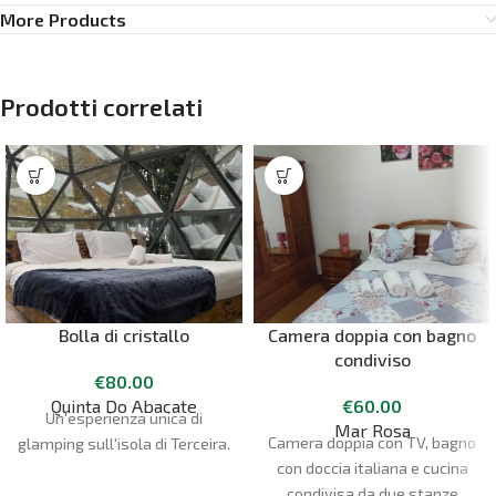
More Products
Prodotti correlati
Bolla di cristallo
Camera doppia con bagno
condiviso
€
80.00
Quinta Do Abacate
€
60.00
Un'esperienza unica di
Mar Rosa
Camera doppia con TV, bagno
glamping sull'isola di Terceira.
con doccia italiana e cucina
condivisa da due stanze