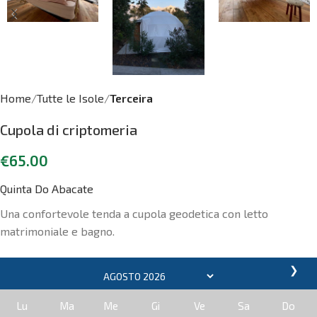
Home
Tutte le Isole
Terceira
Cupola di criptomeria
€
65.00
Quinta Do Abacate
Una confortevole tenda a cupola geodetica con letto
matrimoniale e bagno.
❯
Lu
Ma
Me
Gi
Ve
Sa
Do