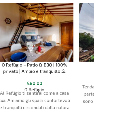
O Refúgio – Patio & BBQ | 100%
Bozzolo
privato | Ampio e tranquillo ⛱
€
65.00
€
80.00
Quinta Do Aba
Tenda sospesa a 3 m di
O Refúgio
Al Refúgio ti sentirai come a casa
parte frontale e quel
tua. Amiamo gli spazi confortevoli
sono trasparenti e pe
e tranquilli circondati dalla natura
vedere il cor
e abbiamo lasciato trasparire
questo aspetto nei nostri alloggi.
Massimo 3 persone