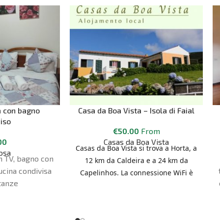
 con bagno
Casa da Boa Vista – Isola di Faial
iso
€
50.00
From
00
Casas da Boa Vista
Casas da Boa Vista si trova a Horta, a
osa
 TV, bagno con
12 km da Caldeira e a 24 km da
cucina condivisa
Capelinhos. La connessione WiFi è
tanze
gratuita in tutta la struttura.
L'alloggio è dotato di un'area salotto.
Alcune unità includono una terrazza