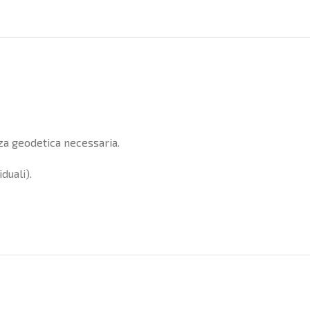
nza geodetica necessaria.
duali).