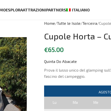
AMO
ESPLORA
ATTRAZIONI
PARTNERS
ITALIANO
Home
Tutte le Isole
Terceira
Cupole
Cupole Horta – C
€
65.00
Quinta Do Abacate
Prova il lusso unico del glamping sull’i
fascino del campeggio.
Lu
Ma
Me