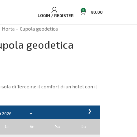
0
€
0.00
LOGIN / REGISTER
 Horta – Cupola geodetica
upola geodetica
sola di Terceira: il comfort di un hotel con il
❯
Gi
Ve
Sa
Do