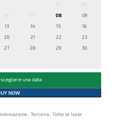
01
02
06
07
08
09
13
14
15
16
20
21
22
23
27
28
29
30
 scegliere una data
BUY NOW
istemazione
,
Terceira
,
Tutte le Isole