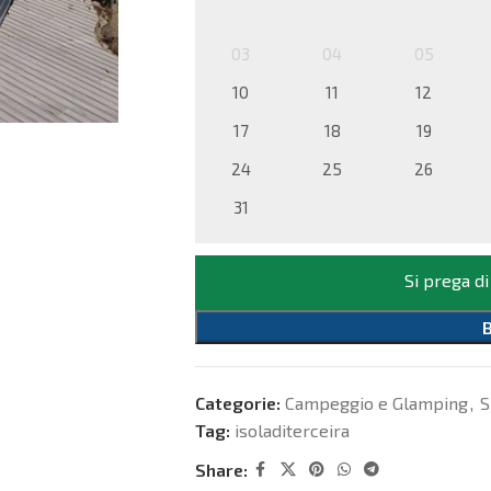
03
04
05
10
11
12
17
18
19
24
25
26
31
Si prega di
Categorie:
Campeggio e Glamping
,
S
Tag:
isoladiterceira
Share: