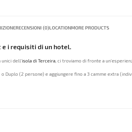
IZIONE
RECENSIONI (0)
LOCATION
MORE PRODUCTS
 i requisiti di un hotel.
unici dell’
isola di Terceira
, ci troviamo di fronte a un’esperie
) o Duplo (2 persone) e aggiungere fino a 3 camme extra (indivi