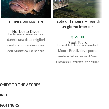
Immersioni costiere
Isola di Terceira – Tour di
un giorno intero in
Norberto Diver
pulmino
Le Azzorre sono senza
€
69.00
dubbio una delle migliori
Spot Tours
Inizia il tuo tour visitando il
destinazioni subacquee
Monte Brasil, dove potrai
dell'Atlantico. La nostra
vedere la Fortezza di San
stagione subacquea va da
Giovanni Battista, costruita
D
aprile a ottobre. I nostri siti
dagli spagnoli dopo il loro
di immersione sono molto
arrivo nel 1583. Goditi le
vari e possono soddisfare
fantastiche viste della città
tutte le preferenze e i livelli
di Angra do Heroísmo,
GUIDE TO THE AZORES
di esperienza, con più di 20
patrimonio dell'umanità
siti di immersione tra le
INFO
dell'UNESCO.
isole di Faial e Pico.
PARTNERS