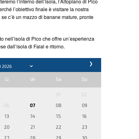
teremo l’interno dell’isola, l’Altopiano di Pico
hé l’obiettivo finale è visitare la nostra
e se c’è un mazzo di banane mature, pronte
ato nell’isola di Pico che offre un’esperienza
se dall’isola di Faial e ritorno.
❯
Gi
Ve
Sa
Do
01
02
06
07
08
09
13
14
15
16
20
21
22
23
27
28
29
30