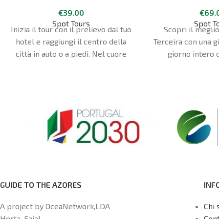
Heroísmo
€
69.
€
39.00
Spot T
Spot Tours
Scopri il meglio
Inizia il tour con il prelievo dal tuo
Terceira con una gi
hotel e raggiungi il centro della
giorno intero 
città in auto o a piedi. Nel cuore
Heroísmo. Il tuo h
della città, passeggia per le
il punto di parten
strade piene di monumenti
significativi per la storia delle
isole Azzorre. Visita la Cattedrale
di Angra do Heroísmo (ingresso
facoltativo), una delle cattedrali
cattoliche più controverse, e il
Palácio dos Capitaes Generais
(ingresso facoltativo), che fu
fondamentale per l'istituzione del
GUIDE TO THE AZORES
INF
primo governo generale delle
Azzorre. Passeggia per il
A project by OceaNetwork,LDA
Chi 
bellissimo Giardino Pubblico, il
Horta, Faial
Cont