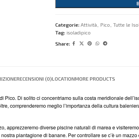
Categorie:
Attività
,
Pico
,
Tutte le Iso
Tag:
isoladipico
Share:
IZIONE
RECENSIONI (0)
LOCATION
MORE PRODUCTS
a di Pico. Di solito ci concentriamo sulla costa meridionale dell’
tre, comprenderemo meglio l’importanza della cultura baleniera de
o, apprezzeremo diverse piscine naturali di marea e visiteremo l’
la nostra piantagione di banane. Per controllare se c’è un mazzo