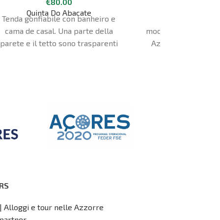
€
80.00
€
350.00
Whole 
Quinta Do Abacate
Haven Hill
Tenda gonfiabile con banheiro e
Haven Hill è una
cama de casal. Una parte della
modernamente ristru
parete e il tetto sono trasparenti
Azores Properties. 
e permettono di vedere le stelle.
Horta, in una tenuta 
23.000 m2. Ha divers
letto, una piscin
condizionata, priv
terrazze con una vista
baia di Horta e verso l'
e São Jorge. Ospita
persone
RS
| Alloggi e tour nelle Azzorre
partner