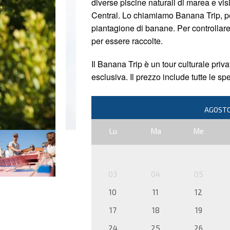
diverse piscine naturali di marea e visi
Central. Lo chiamiamo Banana Trip, perc
piantagione di banane. Per controllar
per essere raccolte.
Il Banana Trip è un tour culturale priv
esclusiva. Il prezzo include tutte le spe
Lu
Ma
Me
03
04
05
10
11
12
17
18
19
24
25
26