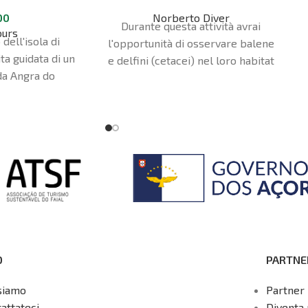
00
Norberto Diver
Durante questa attività avrai
ours
 dell'isola di
l'opportunità di osservare balene
ta guidata di un
e delfini (cetacei) nel loro habitat
da Angra do
naturale. La stagione di questa
otel ad Angra è
attività sull'isola di Faial va da
za e di arrivo.
aprile a ottobre. Puoi partecipare
a questa escursione
indipendentemente dalla tua età o
dal tuo livello di forma fisica: tutti
sono i benvenuti! Se hai una
disabilità che richiede
un'assistenza speciale, ti
preghiamo di comunicarcelo in
anticipo.
Mezza giornata - 4 ore
O
PARTNE
siamo
Partner 
attateci
Diventa 