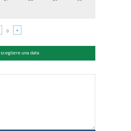
+
 scegliere una data