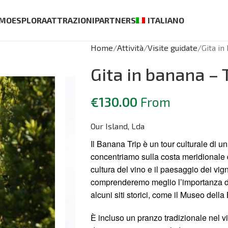
AMO
ESPLORA
ATTRAZIONI
PARTNERS
ITALIANO
Home
Attività
Visite guidate
Gita in
Gita in banana – 
€
130.00
From
Our Island, Lda
Il Banana Trip è un tour culturale di un’
concentriamo sulla costa meridionale 
cultura del vino e il paesaggio dei vi
comprenderemo meglio l’importanza del
alcuni siti storici, come il Museo della
È incluso un pranzo tradizionale nel 