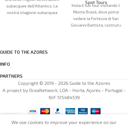
Spot Tours
Inizia il tuo tour visitando il
subacquee dell'Atlantico. La
Monte Brasil, dove potrai
nostra stagione subacquea
vedere la Fortezza di San
va da aprile a ottobre. I nostri
Giovanni Battista, costruita
siti di immersione sono molto
dagli spagnoli dopo il loro
vari e possono soddisfare
arrivo nel 1583. Goditi le
tutte le preferenze e i livelli di
fantastiche viste della città di
esperienza, con più di 20 siti di
Angra do Heroísmo,
GUIDE TO THE AZORES
immersione tra le isole di
patrimonio dell'umanità
Faial e Pico.
INFO
dell'UNESCO.
PARTNERS
Copyright © 2019 - 2026 Guide to the Azores
A project by OceaNetwork, LDA - Horta, Açores - Portugal -
NIF 515484539
0
We use cookies to improve your experience on our