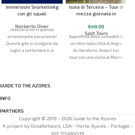
Immersioni Snorkellinkg
Isola di Terceira – Tour di
con gli squali
mezza giornata in
furgone
Norberto Diver
€
49.00
Unisciti a noi in questa
Spot Tours
Approfitta della comodità di
emozionante escursione!
un ritiro nella città di Angra
Queste gite si svolgono da
do Heroísmo. Inizia il tuo
luglio a settembre e si
tour con una visita al Monte
raggiungono i siti di
Brasil. Ammira la città di
immersione con barche
Angra do Heroísmo,
semirigide, quindi si tratta di
patrimonio dell'umanità
una gita di mezza giornata.
dell'UNESCO, dall'alto. Goditi
In questo viaggio avrai
GUIDE TO THE AZORES
una vista completa della
l'opportunità di vedere uno
INFO
città, delle montagne e dei
dei pesci più veloci
villaggi circostanti.
dell'oceano, la verdesca
PARTNERS
(Prionace glauca). È
Copyright © 2019 - 2026 Guide to the Azores
un'esperienza unica nella
A project by OceaNetwork, LDA - Horta, Açores - Portugal -
vita, in cui hai la possibilità
NIF 515484539
di entrare nel mondo di