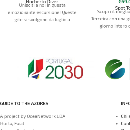
Norberto Diver
€
69.
Unisciti a noi in questa
Spot T
Scopri il meglio
emozionante escursione! Queste
Terceira con una gi
gite si svolgono da luglio a
giorno intero 
settembre e si raggiungono i siti
Heroísmo. Il tuo h
di immersione con barche
il punto di parten
semirigide, quindi si tratta di una
gita di mezza giornata. In questo
viaggio avrai l'opportunità di
vedere uno dei pesci più veloci
dell'oceano, la verdesca (Prionace
glauca). È un'esperienza unica
nella vita, in cui hai la possibilità di
entrare nel mondo di questo
incredibile predatore.
GUIDE TO THE AZORES
INF
A project by OceaNetwork,LDA
Chi 
Horta, Faial
Cont