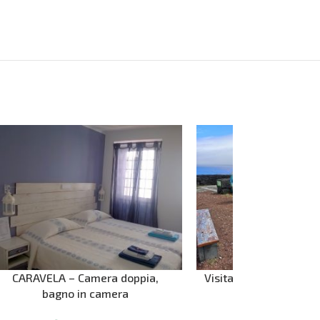
CARAVELA – Camera doppia,
Visita privata di un’in
bagno in camera
a Pico