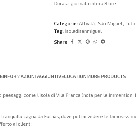
Durata: giornata intera 8 ore
Categorie:
Attività
,
São Miguel
,
Tutte
Tag:
isoladisanmiguel
Share:
NE
INFORMAZIONI AGGIUNTIVE
LOCATION
MORE PRODUCTS
o paesaggi come l’isola di Vila Franca (nota per le immersioni 
a tranquilla Lagoa da Furnas, dove potrai vedere le famosissime 
rto ai clienti.