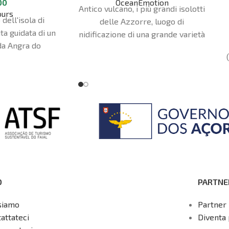
00
OceanEmotion
Antico vulcano, i più grandi isolotti
ours
 dell'isola di
delle Azzorre, luogo di
ta guidata di un
nidificazione di una grande varietà
da Angra do
di uccelli marini e Area Protetta,
otel ad Angra è
Ilhéus das Cabras è un ottimo
za e di arrivo.
modo per conoscere uno dei punti
salienti del paesaggio dell'isola di
Terceira.
O
PARTNE
siamo
Partner 
attateci
Diventa 