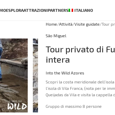
AMO
ESPLORA
ATTRAZIONI
PARTNERS
ITALIANO
Home
Attività
Visite guidate
Tour pr
São Miguel
Tour privato di F
intera
Into the Wild Azores
Scopri la costa meridionale dell’iso
l’isola di Vila Franca, (nota per le i
Queijadas da Vila e visita la cappella 
Gruppo di massimo 8 persone