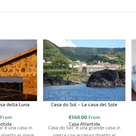
sa della Luna
Casa do Sol – La casa del Sole
From
€
140.00
From
antida
Casa Atlantida
a" è una casa in
Casa do Sol" è una grande casa in
 diretto al mare
pietra con accesso diretto al