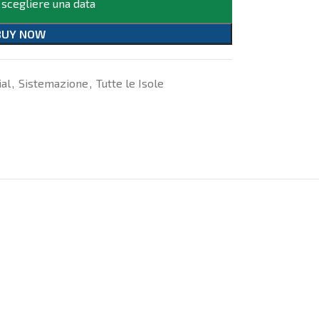
 scegliere una data
BUY NOW
ial
,
Sistemazione
,
Tutte le Isole