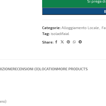
Si prega di
Categorie:
Alloggiamento Locale
,
Fa
Tag:
isoladifaial
Share:
IZIONE
RECENSIONI (0)
LOCATION
MORE PRODUCTS
ano)