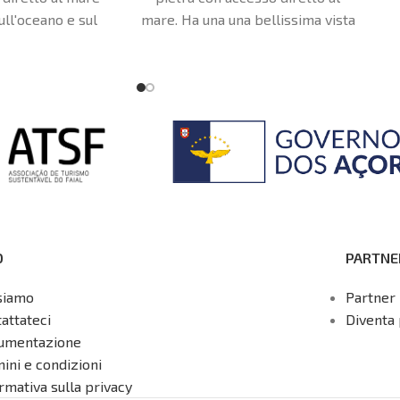
ull'oceano e sul
mare. Ha una una bellissima vista
sulle montagne.
sul mare, sul tramonto ed a sud,
sulle montagne e sull'oceano.
O
PARTNE
siamo
Partner 
attateci
Diventa 
umentazione
ini e condizioni
rmativa sulla privacy