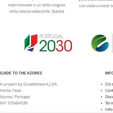
matrimoniale e un letto singolo
con vista a ovest s
nella stanza adiacente. Questa
tramonto e a nord 
camera dispone anche di un bagno
privato con doccia italiana e di una
cucina nel cortile di fronte alla
camera.
GUIDE TO THE AZORES
INF
A project by OceaNetwork,LDA
Chi 
Horta, Faial
Cont
Açores, Portugal
Doc
NIF 515484539
Term
Info