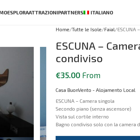
AMO
ESPLORA
ATTRAZIONI
PARTNERS
ITALIANO
Home
Tutte le Isole
Faial
ESCUNA – 
ESCUNA – Camera
condiviso
€
35.00
From
Casa BuonVento - Alojamento Local
ESCUNA – Camera singola
Secondo piano (senza ascensore)
Vista sul cortile interno
Bagno condiviso solo con la camera d