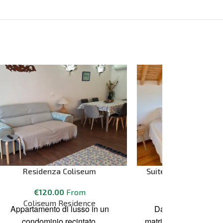
Residenza Coliseum
Suite Miradouro – M
€
120.00
From
€
120.00
Fr
Coliseum Residence
Miradouro da P
Appartamento di lusso in un
Dalla comodità del t
condominio recintato,
matrimoniale o di due l