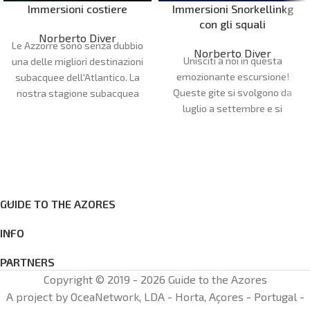
Immersioni costiere
Immersioni Snorkellinkg
con gli squali
Norberto Diver
Le Azzorre sono senza dubbio
Norberto Diver
Unisciti a noi in questa
una delle migliori destinazioni
emozionante escursione!
subacquee dell'Atlantico. La
Queste gite si svolgono da
nostra stagione subacquea
luglio a settembre e si
va da aprile a ottobre. I nostri
raggiungono i siti di
siti di immersione sono molto
immersione con barche
vari e possono soddisfare
semirigide, quindi si tratta di
tutte le preferenze e i livelli di
una gita di mezza giornata. In
esperienza, con più di 20 siti di
questo viaggio avrai
immersione tra le isole di
GUIDE TO THE AZORES
l'opportunità di vedere uno dei
Faial e Pico.
pesci più veloci dell'oceano, la
INFO
verdesca (Prionace glauca). È
un'esperienza unica nella vita,
PARTNERS
in cui hai la possibilità di
Copyright © 2019 - 2026 Guide to the Azores
entrare nel mondo di questo
A project by OceaNetwork, LDA - Horta, Açores - Portugal -
incredibile predatore.