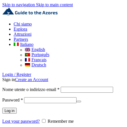
Skip to navigation
Skip to main content
Chi siamo
Esplora
Attrazioni
Partners
Italiano
English
Português
Français
Deutsch
Login / Register
Sign in
Create an Account
Nome utente o indirizzo email
*
Password
*
Log in
Lost your password?
Remember me