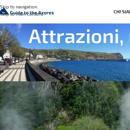
Skip to navigation
CHI SI
Skip to main content
Attrazioni,
ATTRAZIONI DELLE AZZORRE
,
RE
Le terme di Furnas, Azzorre: la
Posted by
Aguaplano
On 2