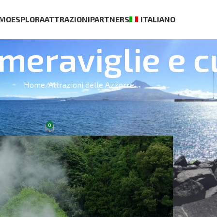
AMO
ESPLORA
ATTRAZIONI
PARTNERS
ITALIANO
 meraviglie e c
Home
Attrazioni delle Azzorre
BEST S
LAX E BENESSERE
 Spa più remota d’Europa
0
0 Luglio 2021
Casa Ag
€
70.00
Tour di 
Pico