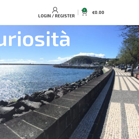
0
€
0.00
LOGIN / REGISTER
uriosità
ELLING TOURS AND ACCOMMODATIONS
uaplano Cottage accogliente
Single/Double
osservazione di balene e delfini sull'Isola di