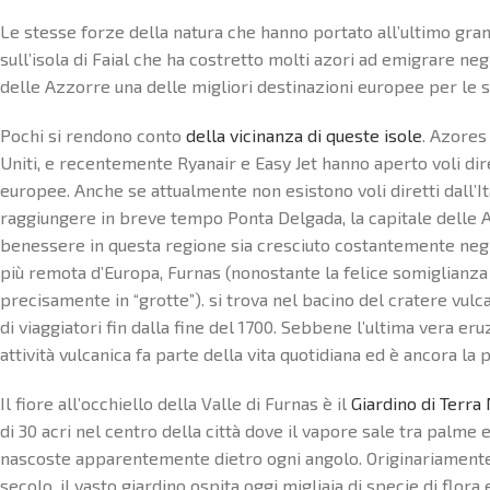
Le stesse forze della natura che hanno portato all’ultimo gra
sull’isola di Faial che ha costretto molti azori ad emigrare negl
delle Azzorre una delle migliori destinazioni europee per le 
Pochi si rendono conto
della vicinanza di queste isole
. Azores 
Uniti, e recentemente Ryanair e Easy Jet hanno aperto voli diret
europee. Anche se attualmente non esistono voli diretti dall’It
raggiungere in breve tempo Ponta Delgada, la capitale delle Az
benessere in questa regione sia cresciuto costantemente neg
più remota d’Europa, Furnas (nonostante la felice somiglianza c
precisamente in “grotte”). si trova nel bacino del cratere vulc
di viaggiatori fin dalla fine del 1700. Sebbene l’ultima vera er
attività vulcanica fa parte della vita quotidiana ed è ancora la 
Il fiore all’occhiello della Valle di Furnas è il
Giardino di Terra
di 30 acri nel centro della città dove il vapore sale tra palme 
nascoste apparentemente dietro ogni angolo. Originariamente 
secolo, il vasto giardino ospita oggi migliaia di specie di flora