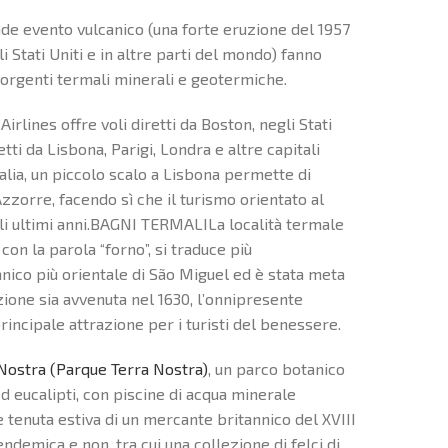
nde evento vulcanico (una forte eruzione del 1957
i Stati Uniti e in altre parti del mondo) fanno
sorgenti termali minerali e geotermiche.
Airlines offre voli diretti da Boston, negli Stati
ti da Lisbona, Parigi, Londra e altre capitali
alia, un piccolo scalo a Lisbona permette di
zorre, facendo sì che il turismo orientato al
li ultimi anni.BAGNI TERMALILa località termale
on la parola “forno”, si traduce più
anico più orientale di São Miguel ed è stata meta
uzione sia avvenuta nel 1630, l’onnipresente
principale attrazione per i turisti del benessere.
 Nostra (Parque Terra Nostra)
, un parco botanico
ed eucalipti, con piscine di acqua minerale
tenuta estiva di un mercante britannico del XVIII
 endemica e non, tra cui una collezione di felci di