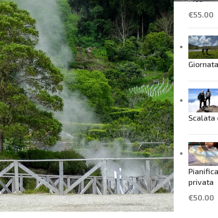
€
55.00
Giornata
Scalata 
Pianific
privata
€
50.00