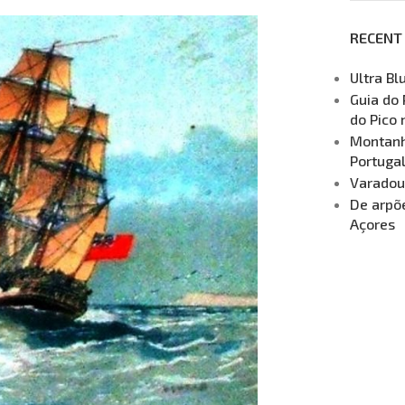
RECENT
Ultra Bl
Guia do 
do Pico 
Montanha
Portuga
Varadou
De arpõe
Açores