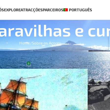
ÓS
EXPLORE
ATRACÇÕES
PARCEIROS
PORTUGUÊS
ravilhas e cu
Home
Sobre os Açores
BEST S
ES
Açores
0
de Março, 2021
Casa Ag
€
70.00
Passeio 
Pico