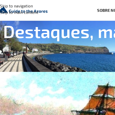
Skip to navigation
SOBRE N
Skip to main content
Destaques, ma
SOBRE OS AÇOR
História dos 
Posted by
Aguaplano
On 24 