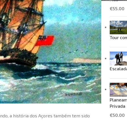
€
55.00
Tour com
Escalad
Planeam
Privada
€
50.00
ndo, a história dos Açores também tem sido