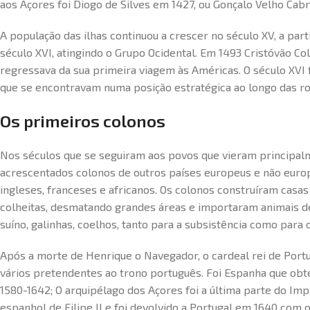
aos Açores foi Diogo de Silves em 1427, ou Gonçalo Velho Cabr
A população das ilhas continuou a crescer no século XV, a part
século XVI, atingindo o Grupo Ocidental. Em 1493 Cristóvão
regressava da sua primeira viagem às Américas. O século XVI 
que se encontravam numa posição estratégica ao longo das ro
Os primeiros colonos
Nos séculos que se seguiram aos povos que vieram principal
acrescentados colonos de outros países europeus e não euro
ingleses, franceses e africanos. Os colonos construíram casas
colheitas, desmatando grandes áreas e importaram animais de
suíno, galinhas, coelhos, tanto para a subsistência como para 
Após a morte de Henrique o Navegador, o cardeal rei de Portu
vários pretendentes ao trono português. Foi Espanha que ob
1580-1642; O arquipélago dos Açores foi a última parte do I
espanhol de Filipe II e foi devolvido a Portugal em 1640 com o