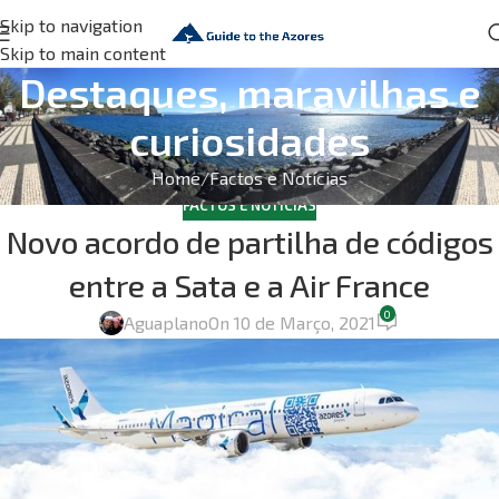
Skip to navigation
Skip to main content
Destaques, maravilhas e
curiosidades
Home
Factos e Notícias
FACTOS E NOTÍCIAS
Novo acordo de partilha de códigos
entre a Sata e a Air France
0
Aguaplano
On 10 de Março, 2021