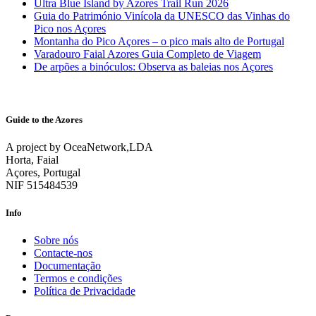
Ultra Blue Island by Azores Trail Run 2026
Guia do Património Vinícola da UNESCO das Vinhas do
Pico nos Açores
Montanha do Pico Açores – o pico mais alto de Portugal
Varadouro Faial Azores Guia Completo de Viagem
De arpões a binóculos: Observa as baleias nos Açores
Guide to the Azores
A project by OceaNetwork,LDA
Horta, Faial
Açores, Portugal
NIF 515484539
Info
Sobre nós
Contacte-nos
Documentação
Termos e condições
Política de Privacidade