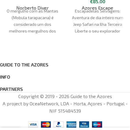
€
85.00
Norberto Diver
Azores Escape
O mergulho com as Mantas
Escapadelas Selvagens:
(Mobula tarapacana) é
Aventura de dia inteiro num
considerado um dos
Jeep Safari na Ilha Terceira
melhores mergulhos dos
Liberte o seu explorador
Açores. Situa-se num banco
interior. Aperte o cinto e
submarino denominado
prepare-se para uma viagem
"Princesa Alice", a cerca de 45
cheia de adrenalina pelo
milhas náuticas a sul da ilha
coração da Ilha Terceira. O
do Faial, a uma profundidade
nosso Jeep Safari de dia
GUIDE TO THE AZORES
de 35 metros. Nesta
inteiro promete uma aventura
INFO
experiência, terás a
todo-o-terreno como
oportunidade de mergulhar no
nenhuma outra. Deixe o
PARTNERS
coração do oceano com estes
comum. Conecte-se com o
Copyright © 2019 - 2026 Guide to the Azores
majestosos animais.
interior da flores da
A project by OceaNetwork, LDA - Horta, Açores - Portugal -
Ocasionalmente, terás
Laurissilva; com a sua flora e
NIF 515484539
também a oportunidade de
fauna únicas de uma forma
ver atuns (Katsuwonus
completamente diferente e
pelamis), barracudas
aventureira a bordo dos