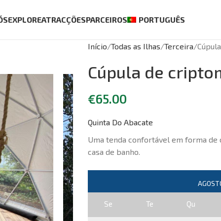
ÓS
EXPLORE
ATRACÇÕES
PARCEIROS
PORTUGUÊS
Início
Todas as Ilhas
Terceira
Cúpula
Cúpula de cripto
€
65.00
Quinta Do Abacate
Uma tenda confortável em forma de 
casa de banho.
Se
Te
Qu