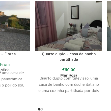
 – Flores
Quarto duplo – casa de banho
partilhada
From
antida
€
60.00
é uma casa de
Mar Rosa
Quarto duplo com televisão, uma
a panorâmica
casa de banho com duche italiano
 o pôr do sol,
e uma cozinha partilhada por dois
 ao mar. Tem um
quartos
para o mar, uma
com uma cama
são, uma casa de