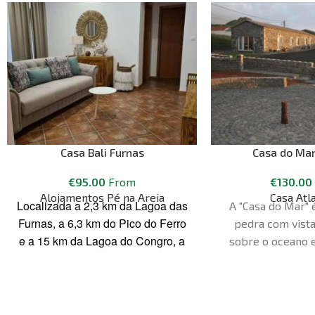
Casa Bali Furnas
Casa do Mar
€
95.00
From
€
130.00
Alojamentos Pé na Areia
Casa Atl
Localizada a 2,3 km da Lagoa das
A "Casa do Mar" 
Furnas, a 6,3 km do Pico do Ferro
pedra com vist
e a 15 km da Lagoa do Congro, a
sobre o oceano e
House Bali Furnas disponibiliza
com acesso direto
acomodações nas Furnas. Este
quarto com vista 
apartamento fica a 27 km da Lagoa
sala de estar 
do Fogo e a 90 metros do Parque
individual e televi