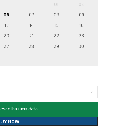
01
02
06
07
08
09
13
14
15
16
20
21
22
23
27
28
29
30
 escolha uma data
BUY NOW