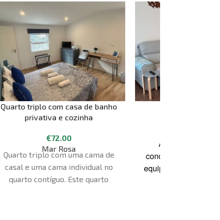
Quarto triplo com casa de banho
Residência Col
privativa e cozinha
€
120.00
Fr
€
72.00
Coliseum Resi
Apartamento de 
Mar Rosa
Quarto triplo com uma cama de
condomínio fechado, 
casal e uma cama individual no
equipado para desfrut
quarto contíguo. Este quarto
excelentes férias no
também tem uma casa de banho
espaço tem uma área
privativa com um chuveiro italiano,
contém decorações o
bem como uma cozinha no pátio
modernas. O apar