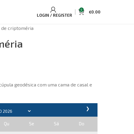
0
€
0.00
LOGIN / REGISTER
 de criptoméria
méria
cúpula geodésica com uma cama de casal e
❯
Qu
Se
Sá
Do