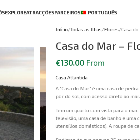
ÓS
EXPLORE
ATRACÇÕES
PARCEIROS
PORTUGUÊS
Início
Todas as Ilhas
Flores
Casa do
Casa do Mar – Fl
€
130.00
From
Casa Atlantida
A “Casa do Mar” é uma casa de pedra
pôr do sol, com acesso direto ao mar.
Tem um quarto com vista para o mar, 
televisão, uma casa de banho e uma c
utensílios domésticos). A roupa de ca
Pedimos-te que pagues 25 euros por