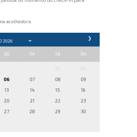
rma acolhedora
❯
Qu
Se
Sá
Do
01
02
06
07
08
09
13
14
15
16
20
21
22
23
27
28
29
30