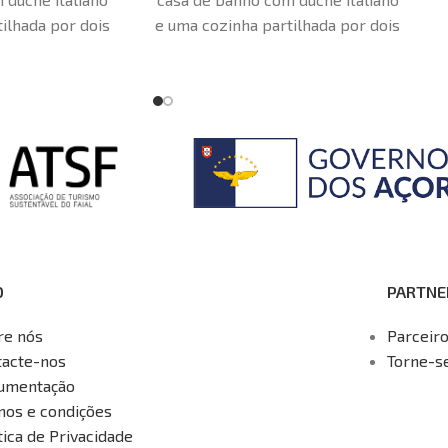
ilhada por dois
e uma cozinha partilhada por dois
os
quartos
O
PARTNE
re nós
Parceir
tacte-nos
Torne-s
umentação
mos e condições
tica de Privacidade