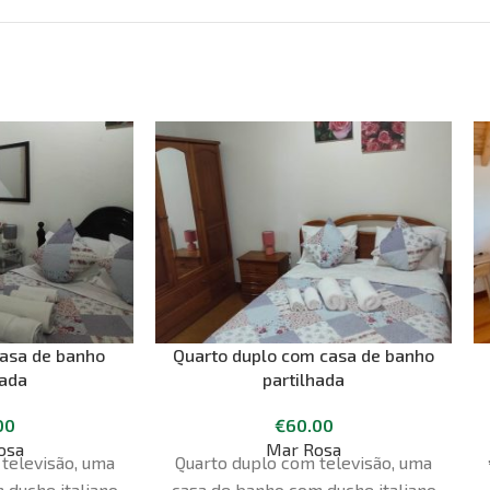
casa de banho
Quarto duplo com casa de banho
hada
partilhada
00
€
60.00
osa
Mar Rosa
televisão, uma
Quarto duplo com televisão, uma
 duche italiano
casa de banho com duche italiano