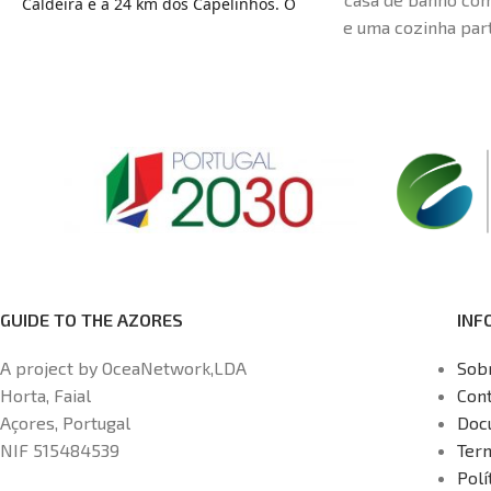
Caldeira e a 24 km dos Capelinhos. O
e uma cozinha part
acesso Wi-Fi é gratuito em toda a
quart
propriedade. A acomodação inclui
uma área de estar. Algumas
unidades incluem um terraço e/ou
uma varanda com vistas para o mar
ou para a montanha. Existe também
uma cozinha, equipada com um
forno, micro-ondas e torradeira. Um
frigorífico e uma placa de fogão,
bem como uma máquina de café e
uma chaleira também estão
GUIDE TO THE AZORES
INF
disponíveis. Cada unidade tem uma
casa de banho privativa com uma
A project by OceaNetwork,LDA
Sob
banheira. A casa de férias dispõe de
Horta, Faial
Con
estacionamento privado gratuito. A
Açores, Portugal
Doc
zona é popular para a prática de
NIF 515484539
Ter
mergulho. Os hóspedes podem
Polí