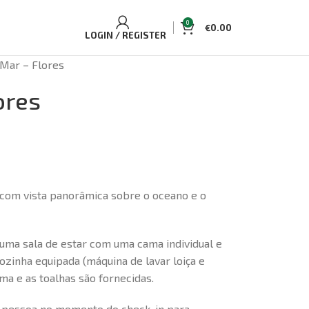
0
€
0.00
LOGIN / REGISTER
 Mar – Flores
ores
 com vista panorâmica sobre o oceano e o
uma sala de estar com uma cama individual e
ozinha equipada (máquina de lavar loiça e
ma e as toalhas são fornecidas.
 pessoa no momento do check-in para