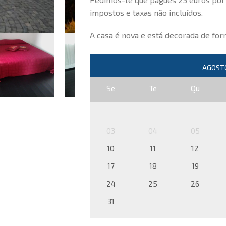
impostos e taxas não incluídos.
A casa é nova e está decorada de fo
Se
Te
Qu
03
04
05
10
11
12
17
18
19
24
25
26
31