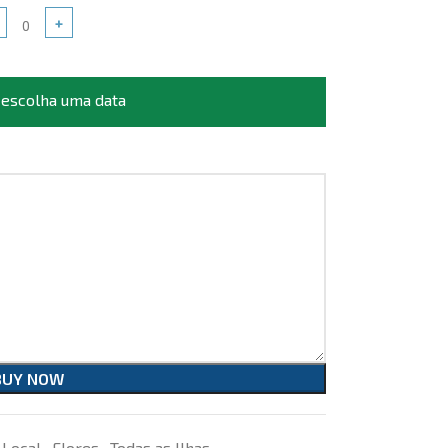
+
 escolha uma data
BUY NOW
 Local
,
Flores
,
Todas as Ilhas