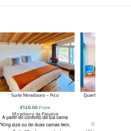
Suite Miradouro – Pico
Quarto Duplo ou Twin 
Travel
€
120.00
From
Miradouro da Papalva
€
47.00
Fro
A partir do conforto da tua cama
Bela Vista Tr
O Bela Vista Acco
*King size ou de duas camas twin,
oferece uma localizaç