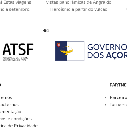
! Estas viagens
vistas panorâmicas de Angra do
lho a setembro,
Heroísmo a partir do vulcão
cal de mergulho
Monte Brasil
gidos, por isso
eio dia. Nesta
portunidade de
s mais rápidos
ubarão azul
uca). É uma
 na vida, onde
de de estar no
ível predador.
O
PARTNE
re nós
Parceir
tacte-nos
Torne-s
umentação
mos e condições
tica de Privacidade