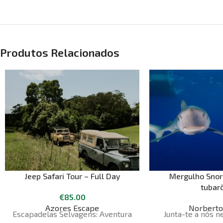
Produtos Relacionados
Jeep Safari Tour – Full Day
Mergulho Snor
tubar
€
85.00
Azores Escape
Norberto
Escapadelas Selvagens: Aventura
Junta-te a nós n