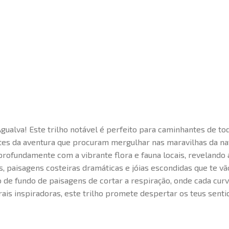
Agualva! Este trilho notável é perfeito para caminhantes de t
tes da aventura que procuram mergulhar nas maravilhas da na
r profundamente com a vibrante flora e fauna locais, revelando
s, paisagens costeiras dramáticas e jóias escondidas que te vã
 de fundo de paisagens de cortar a respiração, onde cada cur
ais inspiradoras, este trilho promete despertar os teus sentid