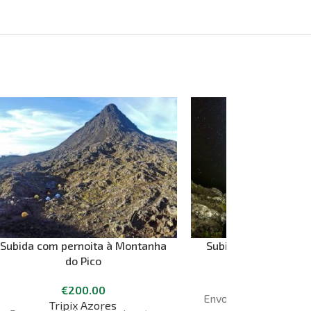
Subida com pernoita à Montanha
Subida Noturna à M
do Pico
Pico
€
200.00
Tripix Azor
Envoltos na escuridão
Tripix Azores