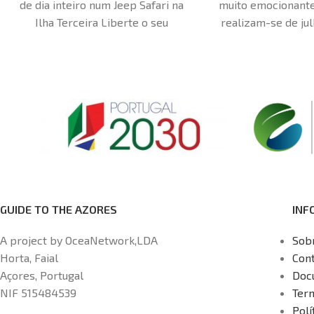
de dia inteiro num Jeep Safari na
muito emocionante
Ilha Terceira Liberte o seu
realizam-se de ju
explorador interior. Aperte o cinto
e vamos para o lo
e prepare-se para uma viagem
em barcos semi-rí
cheia de adrenalina pelo coração
é uma viagem de m
da Ilha Terceira. O nosso Jeep
viagem, terás a o
Safari de dia inteiro promete uma
ver um dos peixe
aventura todo-o-terreno como
do oceano, o t
nenhuma outra. Deixe o comum.
(Prionace gla
Conecte-se com o interior da
experiência única
flores da Laurissilva; com a sua
tens a oportunida
flora e fauna únicas de uma forma
mundo deste incr
GUIDE TO THE AZORES
INF
completamente diferente e
aventureira a bordo dos nossos
A project by OceaNetwork,LDA
Sob
veículos 4x4 descapotáveis
Horta, Faial
Con
preparados para aceder a lugares
Açores, Portugal
Doc
distintos. Para além disso conheça
NIF 515484539
Ter
os pontos de maior interesse
Polí