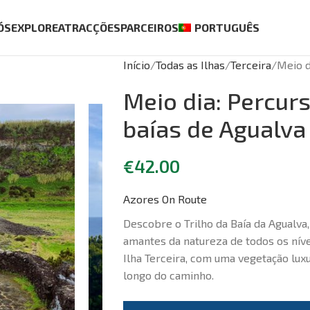
ÓS
EXPLORE
ATRACÇÕES
PARCEIROS
PORTUGUÊS
Início
Todas as Ilhas
Terceira
Meio d
Meio dia: Percur
baías de Agualva
€
42.00
Azores On Route
Descobre o Trilho da Baía da Agualva,
amantes da natureza de todos os nív
Ilha Terceira, com uma vegetação lux
longo do caminho.