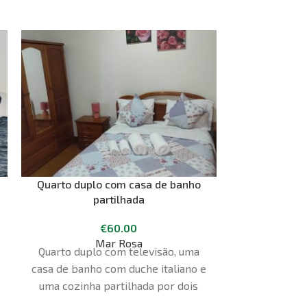
Quarto duplo com casa de banho
Trilho da Cal
partilhada
€
60.00
€
Mar Rosa
Our
O trilho à vol
Quarto duplo com televisão, uma
mais alto do 
casa de banho com duche italiano e
cratera de c
uma cozinha partilhada por dois
singular, p
quartos