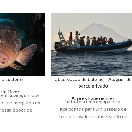
o costeiro
Observação de baleias – Aluguer de
barco privado
rto Diver
sem dúvida, um dos
Azores Experiences
Junta-te a uma equipa local
nos de mergulho do
apaixonada para um passeio de
 nossa época de
barco privado de observação de
orre de abril a
baleias e golfinhos, feito à medida
nossos locais de
do teu grupo. As partidas são
to diversificados e