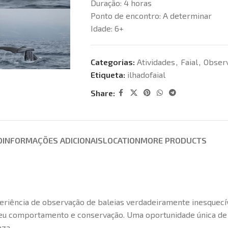
Duração:
4 horas
Ponto de encontro:
A determinar
Idade:
6+
Categorias:
Atividades
,
Faial
,
Observ
Etiqueta:
ilhadofaial
Share:
O
INFORMAÇÕES ADICIONAIS
LOCATION
MORE PRODUCTS
eriência de observação de baleias verdadeiramente inesquecí
seu comportamento e conservação. Uma oportunidade única de te
eza.