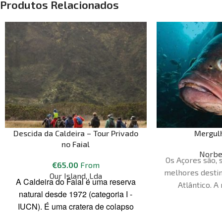
Produtos Relacionados
Descida da Caldeira – Tour Privado
Mergulh
no Faial
Norbe
Os Açores são, 
€
65.00
From
melhores desti
Our Island, Lda
A Caldeira do Faial é uma reserva
Atlântico. A
natural desde 1972 (categoria I -
mergulho dec
IUCN). É uma cratera de colapso
outubro. Os 
vulcânico com caraterísticas únicas.
mergulho são mui