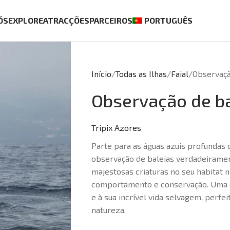
ÓS
EXPLORE
ATRACÇÕES
PARCEIROS
PORTUGUÊS
Início
Todas as Ilhas
Faial
Observaçã
Observação de ba
Tripix Azores
Parte para as águas azuis profundas
observação de baleias verdadeiramen
majestosas criaturas no seu habitat 
comportamento e conservação. Uma op
e à sua incrível vida selvagem, perf
natureza.