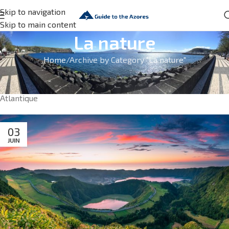
Skip to navigation
Skip to main content
La nature
Home
Archive by Category "La nature"
Nature et merveilles dans les îles des Açores. Découvre
l’incroyable biodiversité de ce petit archipel de l’océan
Atlantique
03
JUIN