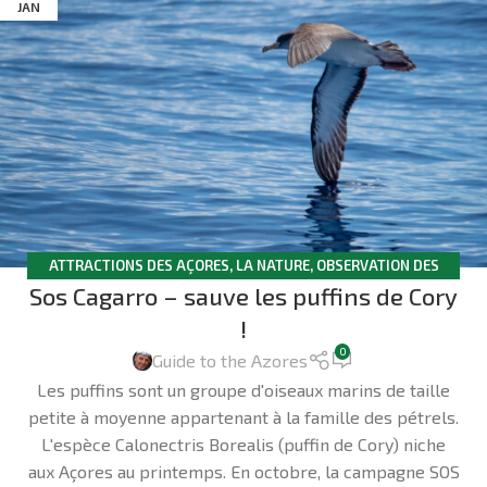
JAN
ATTRACTIONS DES AÇORES
,
LA NATURE
,
OBSERVATION DES
Sos Cagarro – sauve les puffins de Cory
OISEAUX
!
0
Guide to the Azores
Les puffins sont un groupe d'oiseaux marins de taille
petite à moyenne appartenant à la famille des pétrels.
L'espèce Calonectris Borealis (puffin de Cory) niche
aux Açores au printemps. En octobre, la campagne SOS