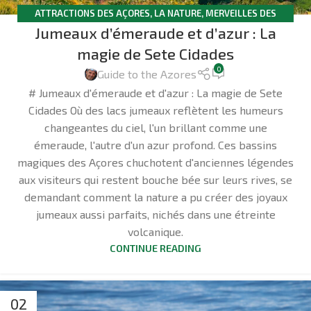
ATTRACTIONS DES AÇORES
,
LA NATURE
,
MERVEILLES DES
Jumeaux d’émeraude et d’azur : La
AÇORES
,
SÃO MIGUEL
magie de Sete Cidades
0
Guide to the Azores
# Jumeaux d'émeraude et d'azur : La magie de Sete
Cidades Où des lacs jumeaux reflètent les humeurs
changeantes du ciel, l'un brillant comme une
émeraude, l'autre d'un azur profond. Ces bassins
magiques des Açores chuchotent d'anciennes légendes
aux visiteurs qui restent bouche bée sur leurs rives, se
demandant comment la nature a pu créer des joyaux
jumeaux aussi parfaits, nichés dans une étreinte
volcanique.
CONTINUE READING
02