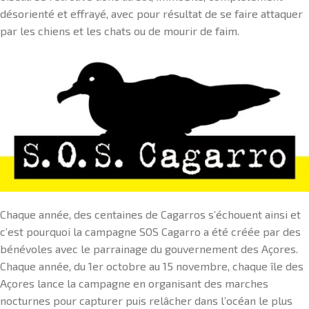
désorienté et effrayé, avec pour résultat de se faire attaquer
par les chiens et les chats ou de mourir de faim.
Chaque année, des centaines de Cagarros s’échouent ainsi et
c’est pourquoi la campagne SOS Cagarro a été créée par des
bénévoles avec le parrainage du gouvernement des Açores.
Chaque année, du 1er octobre au 15 novembre, chaque île des
Açores lance la campagne en organisant des marches
nocturnes pour capturer puis relâcher dans l’océan le plus