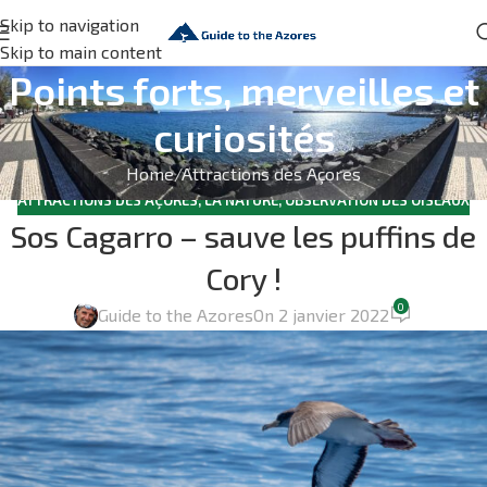
Skip to navigation
Skip to main content
Points forts, merveilles et
curiosités
Home
Attractions des Açores
ATTRACTIONS DES AÇORES
,
LA NATURE
,
OBSERVATION DES OISEAUX
Sos Cagarro – sauve les puffins de
Cory !
0
Guide to the Azores
On 2 janvier 2022