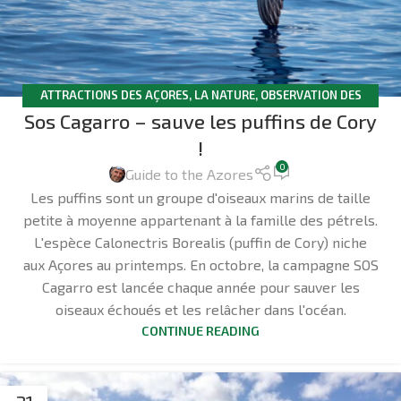
ATTRACTIONS DES AÇORES
,
LA NATURE
,
OBSERVATION DES
Sos Cagarro – sauve les puffins de Cory
OISEAUX
!
0
Guide to the Azores
Les puffins sont un groupe d'oiseaux marins de taille
petite à moyenne appartenant à la famille des pétrels.
L'espèce Calonectris Borealis (puffin de Cory) niche
aux Açores au printemps. En octobre, la campagne SOS
Cagarro est lancée chaque année pour sauver les
oiseaux échoués et les relâcher dans l'océan.
CONTINUE READING