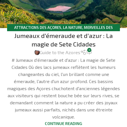
ATTRACTIONS DES AÇORES
,
LA NATURE
,
MERVEILLES DES
Jumeaux d’émeraude et d’azur : La
AÇORES
,
SÃO MIGUEL
magie de Sete Cidades
0
Guide to the Azores
# Jumeaux d'émeraude et d'azur : La magie de Sete
Cidades Où des lacs jumeaux reflètent les humeurs
changeantes du ciel, l'un brillant comme une
émeraude, l'autre d'un azur profond. Ces bassins
magiques des Açores chuchotent d'anciennes légendes
aux visiteurs qui restent bouche bée sur leurs rives, se
demandant comment la nature a pu créer des joyaux
jumeaux aussi parfaits, nichés dans une étreinte
volcanique.
CONTINUE READING