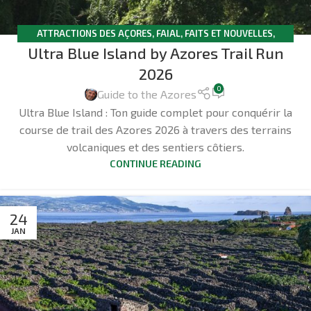
ATTRACTIONS DES AÇORES
,
FAIAL
,
FAITS ET NOUVELLES
,
Ultra Blue Island by Azores Trail Run
RANDONNÉE
2026
0
Guide to the Azores
Ultra Blue Island : Ton guide complet pour conquérir la
course de trail des Azores 2026 à travers des terrains
volcaniques et des sentiers côtiers.
CONTINUE READING
24
JAN