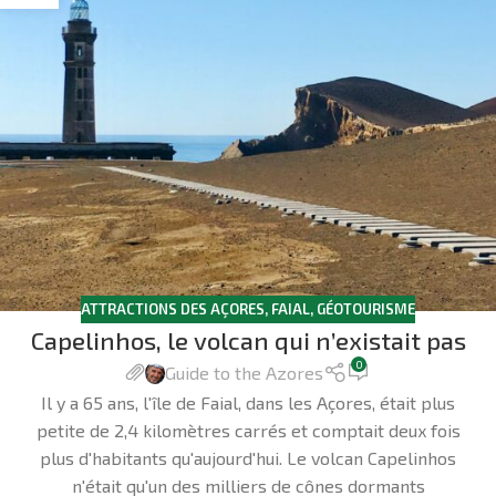
ATTRACTIONS DES AÇORES
,
FAIAL
,
GÉOTOURISME
Capelinhos, le volcan qui n’existait pas
0
Guide to the Azores
Il y a 65 ans, l'île de Faial, dans les Açores, était plus
petite de 2,4 kilomètres carrés et comptait deux fois
plus d'habitants qu'aujourd'hui. Le volcan Capelinhos
n'était qu'un des milliers de cônes dormants