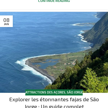
CONTINUE READING
08
JAN
ATTRACTIONS DES AÇORES
,
SÃO JORGE
Explorer les étonnantes fajas de São
Jorge : Un guide complet