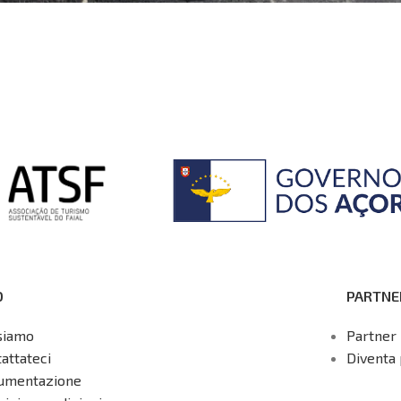
O
PARTNE
siamo
Partner 
attateci
Diventa 
umentazione