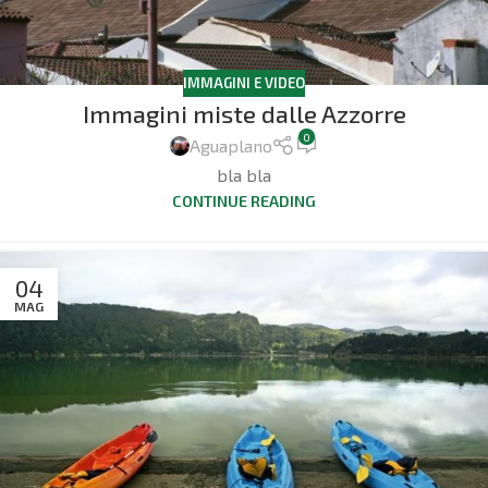
IMMAGINI E VIDEO
Immagini miste dalle Azzorre
0
Aguaplano
bla bla
CONTINUE READING
04
MAG