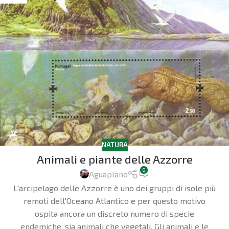
NATURA
Animali e piante delle Azzorre
0
Aguaplano
L'arcipelago delle Azzorre è uno dei gruppi di isole più
remoti dell'Oceano Atlantico e per questo motivo
ospita ancora un discreto numero di specie
endemiche, sia animali che vegetali. Gli animali e le