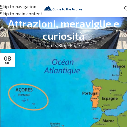
Skip to navigation
Skip to main content
Attrazioni, meraviglie e
curiosità
Home
Blog
Page 4
08
GIU