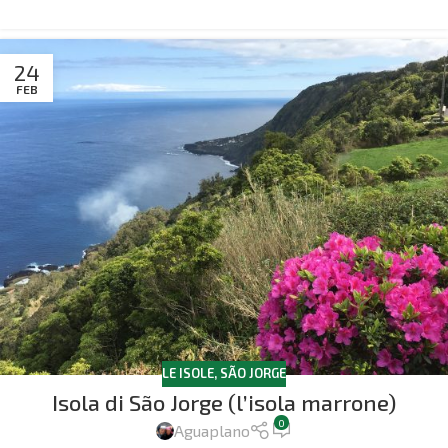
24
FEB
LE ISOLE
,
SÃO JORGE
Isola di São Jorge (l’isola marrone)
0
Aguaplano