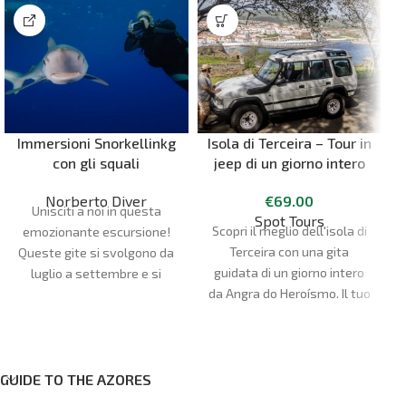
Immersioni Snorkellinkg
Isola di Terceira – Tour in
con gli squali
jeep di un giorno intero
Norberto Diver
€
69.00
Unisciti a noi in questa
Spot Tours
Scopri il meglio dell'isola di
emozionante escursione!
Terceira con una gita
Queste gite si svolgono da
guidata di un giorno intero
luglio a settembre e si
da Angra do Heroísmo. Il tuo
raggiungono i siti di
D
hotel ad Angra è il punto di
immersione con barche
partenza e di arrivo.
semirigide, quindi si tratta di
una gita di mezza giornata.
In questo viaggio avrai
GUIDE TO THE AZORES
l'opportunità di vedere uno