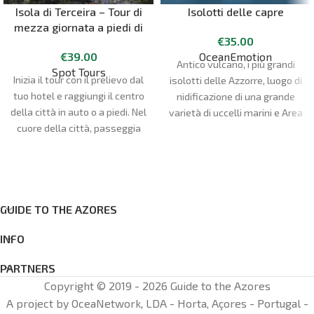
Isola di Terceira – Tour di
Isolotti delle capre
mezza giornata a piedi di
€
35.00
Angra do Heroísmo
OceanEmotion
€
39.00
Antico vulcano, i più grandi
Spot Tours
Inizia il tour con il prelievo dal
isolotti delle Azzorre, luogo di
tuo hotel e raggiungi il centro
nidificazione di una grande
della città in auto o a piedi. Nel
varietà di uccelli marini e Area
cuore della città, passeggia
Protetta, Ilhéus das Cabras è
per le strade piene di
un ottimo modo per
monumenti significativi per la
conoscere uno dei punti
storia delle isole Azzorre.
salienti del paesaggio
Visita la Cattedrale di Angra
dell'isola di Terceira.
do Heroísmo (ingresso
GUIDE TO THE AZORES
facoltativo), una delle
INFO
cattedrali cattoliche più
controverse, e il Palácio dos
PARTNERS
Capitaes Generais (ingresso
Copyright © 2019 - 2026 Guide to the Azores
facoltativo), che fu
A project by OceaNetwork, LDA - Horta, Açores - Portugal -
fondamentale per