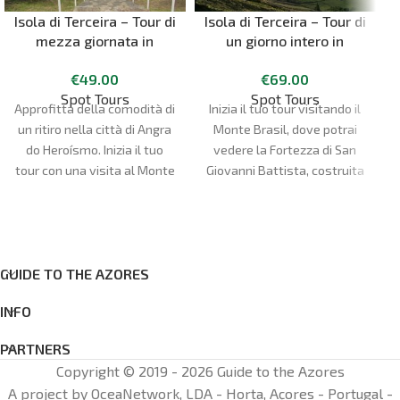
Isola di Terceira – Tour di
Isola di Terceira – Tour di
mezza giornata in
un giorno intero in
furgone
pulmino
€
49.00
€
69.00
Spot Tours
Spot Tours
Approfitta della comodità di
Inizia il tuo tour visitando il
un ritiro nella città di Angra
Monte Brasil, dove potrai
do Heroísmo. Inizia il tuo
vedere la Fortezza di San
tour con una visita al Monte
Giovanni Battista, costruita
Brasil. Ammira la città di
dagli spagnoli dopo il loro
Angra do Heroísmo,
arrivo nel 1583. Goditi le
patrimonio dell'umanità
fantastiche viste della città
dell'UNESCO, dall'alto. Goditi
di Angra do Heroísmo,
una vista completa della
patrimonio dell'umanità
GUIDE TO THE AZORES
città, delle montagne e dei
dell'UNESCO.
INFO
villaggi circostanti.
PARTNERS
Copyright © 2019 - 2026 Guide to the Azores
A project by OceaNetwork, LDA - Horta, Açores - Portugal -