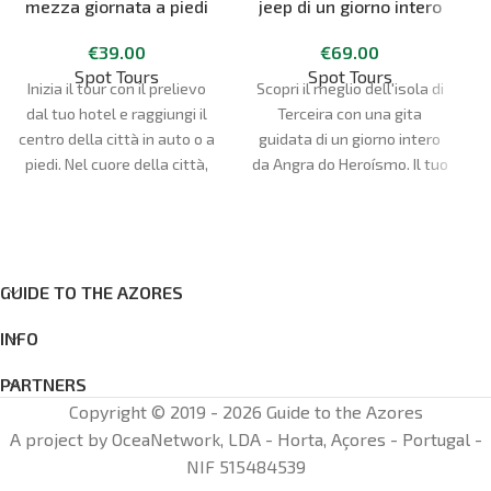
mezza giornata a piedi
jeep di un giorno intero
di Angra do Heroísmo
€
69.00
€
39.00
Spot Tours
Spot Tours
Scopri il meglio dell'isola di
Inizia il tour con il prelievo
Terceira con una gita
dal tuo hotel e raggiungi il
guidata di un giorno intero
centro della città in auto o a
da Angra do Heroísmo. Il tuo
piedi. Nel cuore della città,
D
hotel ad Angra è il punto di
passeggia per le strade
partenza e di arrivo.
piene di monumenti
significativi per la storia
delle isole Azzorre. Visita la
Cattedrale di Angra do
GUIDE TO THE AZORES
Heroísmo (ingresso
INFO
facoltativo), una delle
cattedrali cattoliche più
PARTNERS
controverse, e il Palácio dos
Copyright © 2019 - 2026 Guide to the Azores
Capitaes Generais (ingresso
A project by OceaNetwork, LDA - Horta, Açores - Portugal -
facoltativo), che fu
NIF 515484539
fondamentale per