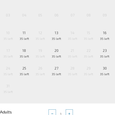
03
04
05
06
07
08
09
10
11
12
13
14
15
16
35 left
35 left
35 left
35 left
35 left
35 left
35 left
17
18
19
20
21
22
23
35 left
35 left
35 left
35 left
35 left
35 left
35 left
24
25
26
27
28
29
30
35 left
35 left
35 left
35 left
35 left
35 left
35 left
31
35 left
Adults
−
+