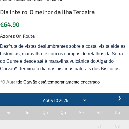
Dia inteiro: O melhor da Ilha Terceira
€
64.90
Azores On Route
Desfruta de vistas deslumbrantes sobre a costa, visita aldeias
históricas, maravilha-te com os campos de retalhos da Serra
do Cume e desce até à maravilha vulcânica do Algar do
Carvão*. Termina o dia nas piscinas naturais dos Biscoitos!
*O Algar
do
Carvão
está temporariamente encerrado
❯
Se
Te
Qu
Qu
Se
Sá
Do
01
02