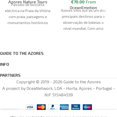
Azores Nature Tours
€
70.00
From
Passeio de bicicleta
OceanEmotion
A
zores
st
e
s
out as
um dos
eléctrica na Praia da Vitória
principais destinos para a
com praia, paisagens e
observação de baleias a
monumentos históricos
nível mundial. Com uma
presença registada de 28
espécies de baleias e
golfinhos, c
Representa
cerca de 33% das espécies
GUIDE TO THE AZORES
de cetáceos reconhecidas a
INFO
nível mundial.
Ponto de
encontro: Marina de Angra,
PARTNERS
escritório da OceanEmotion
Copyright © 2019 - 2026 Guide to the Azores
Hora da reunião: De junho a
A project by OceaNetwork, LDA - Horta, Açores - Portugal -
setembro: 8.15 - De outubro
NIF 515484539
a maio: 8.30 Duração ca. 3-
3.30h
* A viagem é partilhada com
outros participantes e
0