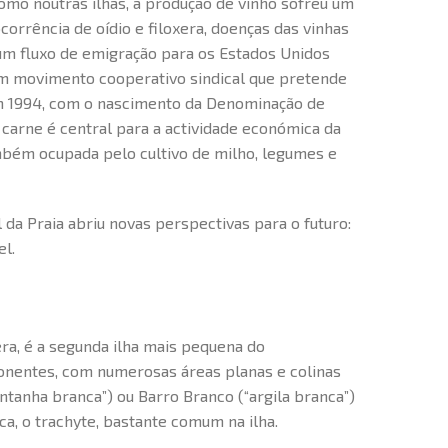
mo noutras ilhas, a produção de vinho sofreu um
corrência de oídio e filoxera, doenças das vinhas
 um fluxo de emigração para os Estados Unidos
Um movimento cooperativo sindical que pretende
 em 1994, com o nascimento da Denominação de
e carne é central para a actividade económica da
ambém ocupada pelo cultivo de milho, legumes e
da Praia abriu novas perspectivas para o futuro:
l.
a, é a segunda ilha mais pequena do
onentes, com numerosas áreas planas e colinas
ntanha branca”) ou Barro Branco (“argila branca”)
a, o trachyte, bastante comum na ilha.