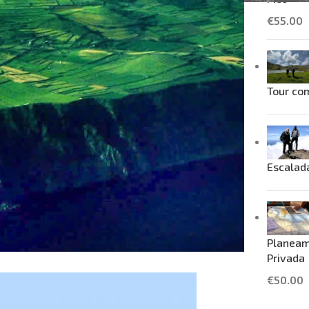
€
55.00
Tour com
Escalad
Planeam
Privada
€
50.00