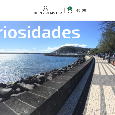
0
€
0.00
LOGIN / REGISTER
riosidades
ELLING TOURS AND ACCOMMODATIONS
uaplano Casa de campo acolhedora
Single/Double
de Observação de Baleias e Golfinhos Ilha do