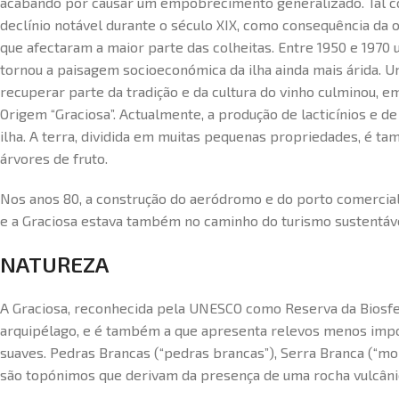
acabando por causar um empobrecimento generalizado. Tal co
declínio notável durante o século XIX, como consequência da o
que afectaram a maior parte das colheitas. Entre 1950 e 1970
tornou a paisagem socioeconómica da ilha ainda mais árida. 
recuperar parte da tradição e da cultura do vinho culminou,
Origem “Graciosa”. Actualmente, a produção de lacticínios e d
ilha. A terra, dividida em muitas pequenas propriedades, é t
árvores de fruto.
Nos anos 80, a construção do aeródromo e do porto comercial 
e a Graciosa estava também no caminho do turismo sustentáve
NATUREZA
A Graciosa, reconhecida pela UNESCO como Reserva da Biosfer
arquipélago, e é também a que apresenta relevos menos imp
suaves. Pedras Brancas (“pedras brancas”), Serra Branca (“mo
são topónimos que derivam da presença de uma rocha vulcânic