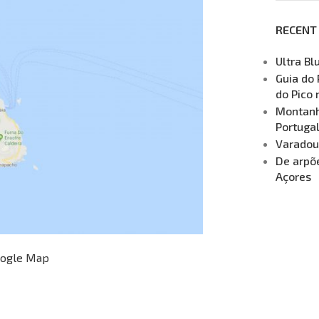
RECENT
Ultra Bl
Guia do 
do Pico 
Montanha
Portuga
Varadou
De arpõe
Açores
oogle Map