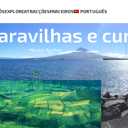
ÓS
EXPLORE
ATRACÇÕES
PARCEIROS
PORTUGUÊS
ravilhas e cu
Home
As ilhas
BEST S
OSA
lha Branca)
0
 Dezembro, 2020
Casa Ag
€
70.00
Passeio 
Pico