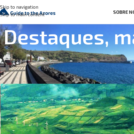
Skip to navigation
SOBRE N
Skip to main content
Destaques, ma
AS ILHAS
,
GRACI
Ilha Graciosa (a I
Posted by
Aguaplano
On 2 de