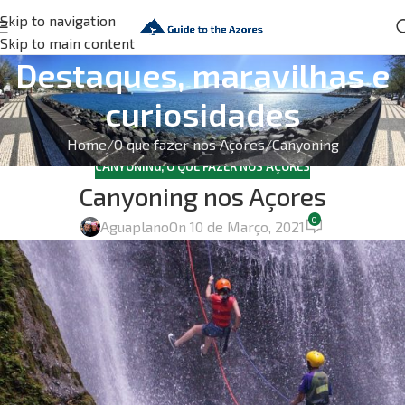
Skip to navigation
Skip to main content
Destaques, maravilhas e
curiosidades
Home
O que fazer nos Açores
Canyoning
CANYONING
,
O QUE FAZER NOS AÇORES
Canyoning nos Açores
0
Aguaplano
On 10 de Março, 2021