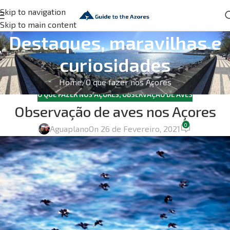
Skip to navigation
Skip to main content
Destaques, maravilhas e
curiosidades
Home
O que fazer nos Açores
O QUE FAZER NOS AÇORES
,
OBSERVAÇÃO DE AVES
Observação de aves nos Açores
0
Aguaplano
On 26 de Fevereiro, 2021