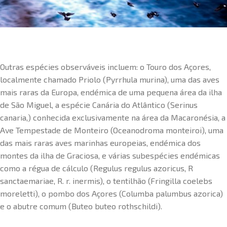
Outras espécies observáveis incluem: o Touro dos Açores,
localmente chamado Priolo (Pyrrhula murina), uma das aves
mais raras da Europa, endémica de uma pequena área da ilha
de São Miguel, a espécie Canária do Atlântico (Serinus
canaria,) conhecida exclusivamente na área da Macaronésia, a
Ave Tempestade de Monteiro (Oceanodroma monteiroi), uma
das mais raras aves marinhas europeias, endémica dos
montes da ilha de Graciosa, e várias subespécies endémicas
como a régua de cálculo (Regulus regulus azoricus, R
sanctaemariae, R. r. inermis), o tentilhão (Fringilla coelebs
moreletti), o pombo dos Açores (Columba palumbus azorica)
e o abutre comum (Buteo buteo rothschildi).