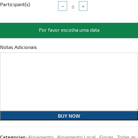
Participant(s)
−
+
Por favor escolha uma data
Notas Adicionais
BUY NOW
Categorias:
Alojamento
,
Alojamento Local
,
Flores
,
Todas as