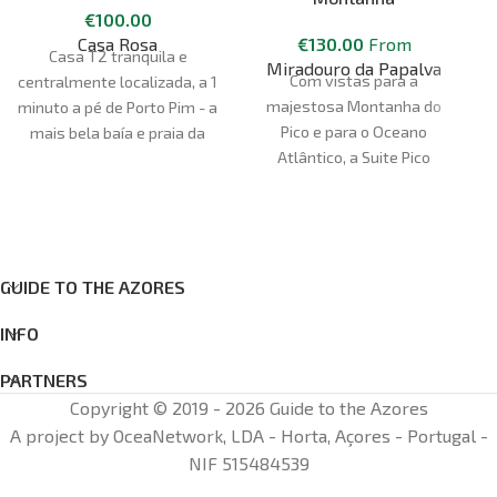
€
100.00
Casa Rosa
€
130.00
From
Casa T2 tranquila e
Miradouro da Papalva
Com vistas para a
centralmente localizada, a 1
majestosa Montanha do
minuto a pé de Porto Pim - a
Pico e para o Oceano
mais bela baía e praia da
Atlântico, a Suite Pico
ilha do Faial.
proporciona aos hóspedes
uma fabulosa vista
panorâmica.
GUIDE TO THE AZORES
INFO
PARTNERS
Copyright © 2019 - 2026 Guide to the Azores
A project by OceaNetwork, LDA - Horta, Açores - Portugal -
NIF 515484539