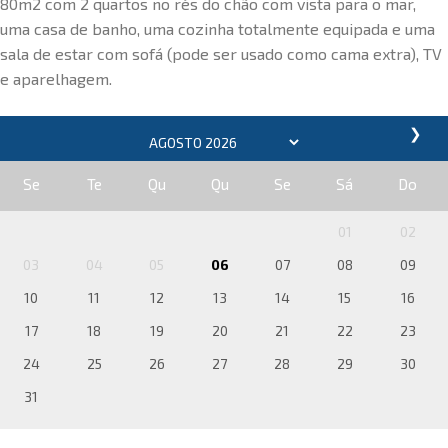
80m2 com 2 quartos no rés do chão com vista para o mar,
uma casa de banho, uma cozinha totalmente equipada e uma
sala de estar com sofá (pode ser usado como cama extra), TV
e aparelhagem.
❯
Se
Te
Qu
Qu
Se
Sá
Do
01
02
03
04
05
06
07
08
09
10
11
12
13
14
15
16
17
18
19
20
21
22
23
24
25
26
27
28
29
30
31