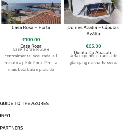
Casa Rosa – Horta
Domes Azália – Cúpulas
Azália
€
100.00
Casa Rosa
€
65.00
Casa T2 tranquila e
Quinta Do Abacate
Uma experiência única de
Q
centralmente localizada, a 1
glamping na ilha Terceira.
minuto a pé de Porto Pim - a
mais bela baía e praia da
ilha do Faial.
GUIDE TO THE AZORES
INFO
PARTNERS