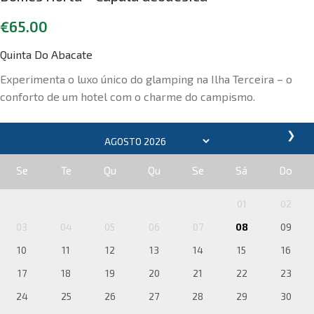
€
65.00
Quinta Do Abacate
Experimenta o luxo único do glamping na Ilha Terceira – o
conforto de um hotel com o charme do campismo.
❯
Se
Te
Qu
Qu
Se
Sá
Do
01
02
03
04
05
06
07
08
09
10
11
12
13
14
15
16
17
18
19
20
21
22
23
24
25
26
27
28
29
30