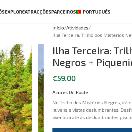
ÓS
EXPLORE
ATRACÇÕES
PARCEIROS
PORTUGUÊS
Início
Atividades
Ilha Terceira: Trilho dos Mistérios N
Ilha Terceira: Tri
Negros + Piqueni
€
59.00
Azores On Route
No Trilho dos Mistérios Negros, irá e
nuvens e vistas deslumbrantes. Desfr
aventura até às deslumbrantes piscin