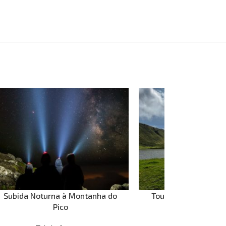
Subida Noturna à Montanha do
Tour completo Corvo
Pico
Almoço inclu