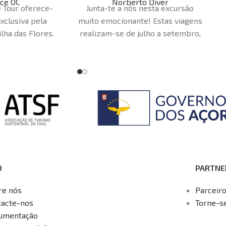
ce OC
Norberto Diver
 Tour oferece-
Junta-te a nós nesta excursão
xclusiva pela
muito emocionante! Estas viagens
ilha das Flores.
realizam-se de julho a setembro,
e 7 horas, esta
e vamos para o local de mergulho
ita para quem
em barcos semi-rígidos, por isso
o na ilha. Os
é uma viagem de meio dia. Nesta
ão locais e
viagem, terás a oportunidade de
Experience OC, e
ver um dos peixes mais rápidos
todo o seu
do oceano, o tubarão azul
re as espécies
(Prionace glauca). É uma
, gastronomia e
experiência única na vida, onde
tóricos.
tens a oportunidade de estar no
: 7h
mundo deste incrível predador.
O
PARTNE
:
Santa Cruz das
es
re nós
Parceir
cancelamentos
tacte-nos
Torne-s
 menos de 72
umentação