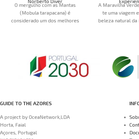
Norberto Diver
Experien
O mergulho com as Mantas
A Maravilha Verde
(Mobula tarapacana) é
te uma viagem e
considerado um dos melhores
beleza natural da 
mergulhos dos Açores. Situa-se
Com uma duração d
num banco submarino
excursão é perfe
denominado "Princesa Alice", a
fica pouco temp
cerca de 45 milhas náuticas a sul
nossos guias s
da ilha do Faial, a uma
certificados pela 
profundidade de 35 metros. Nesta
partilharão 
experiência, terás a oportunidade
conhecimento sob
de mergulhar no coração do
endémicas da ilha
oceano com estes majestosos
factos his
animais. Ocasionalmente, terás
Duração
GUIDE TO THE AZORES
INF
também a oportunidade de ver
Ponto de encontro
atuns (Katsuwonus pelamis),
Flor
A project by OceaNetwork,LDA
Sob
barracudas (Sphyraena viridensis)
Cancelamentos: 
Horta, Faial
Con
e lírios (Seriola rivoliana).
Duração
efectuados com
Açores, Portugal
Doc
- 12 horas