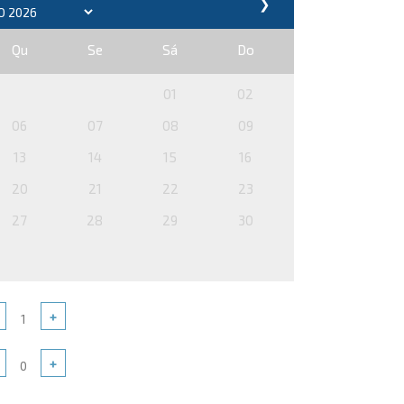
❯
Qu
Se
Sá
Do
01
02
06
07
08
09
13
14
15
16
20
21
22
23
27
28
29
30
+
+