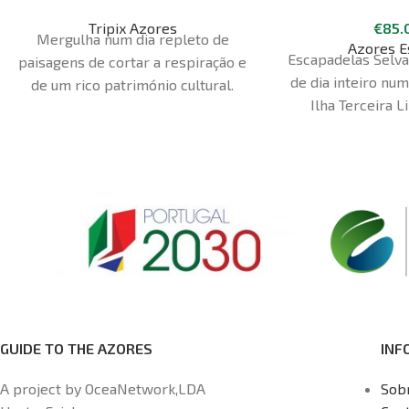
Tripix Azores
€
85.
Mergulha num dia repleto de
Azores E
Escapadelas Selva
paisagens de cortar a respiração e
de dia inteiro num
de um rico património cultural.
Ilha Terceira L
Explora as paisagens das vinhas,
explorador interior
Património Mundial da UNESCO,
e prepare-se pa
aprende sobre as tradições
cheia de adrenali
baleeiras da ilha e maravilha-te
da Ilha Terceira
com a costa rochosa que define o
Safari de dia inte
carácter único do Pico.
aventura todo-o
Acompanhado pelo majestoso
nenhuma outra. D
Monte Pico, esta experiência
Conecte-se com 
revela a autenticidade e
flores da Lauriss
identidade da ilha, oferecendo
flora e fauna únic
uma ligação mais profunda à sua
GUIDE TO THE AZORES
INF
completamente 
natureza e cultura.
Duração - 8
aventureira a bo
Horas Ponto de encontro -
A project by OceaNetwork,LDA
Sob
veículos 4x4 d
Escritório do Tripix Açores