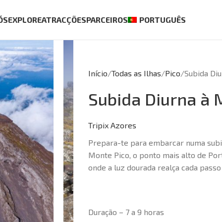
ÓS
EXPLORE
ATRACÇÕES
PARCEIROS
PORTUGUÊS
Início
Todas as Ilhas
Pico
Subida Di
Subida Diurna à 
Tripix Azores
Prepara-te para embarcar numa subid
Monte Pico, o ponto mais alto de Por
onde a luz dourada realça cada passo 
Duração – 7 a 9 horas