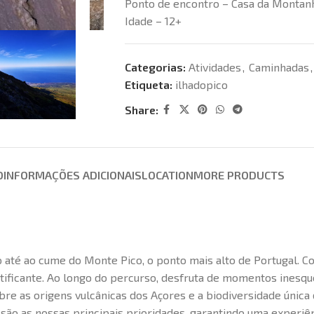
Ponto de encontro – Casa da Montan
Idade – 12+
Categorias:
Atividades
,
Caminhadas
,
Etiqueta:
ilhadopico
Share:
O
INFORMAÇÕES ADICIONAIS
LOCATION
MORE PRODUCTS
até ao cume do Monte Pico, o ponto mais alto de Portugal. Co
atificante. Ao longo do percurso, desfruta de momentos inesqu
 as origens vulcânicas dos Açores e a biodiversidade única 
o são as nossas principais prioridades, garantindo uma experi