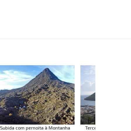
Subida com pernoita à Montanha
Terceira Island – Hal