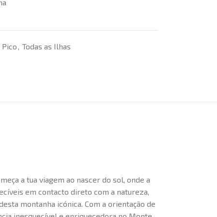
ha
Pico
,
Todas as Ilhas
meça a tua viagem ao nascer do sol, onde a
ecíveis em contacto direto com a natureza,
desta montanha icónica. Com a orientação de
ência inesquecível e enriquecedora no Monte