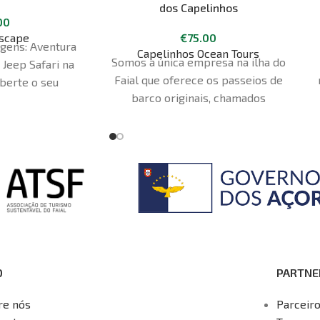
dos Capelinhos
00
scape
€
75.00
gens: Aventura
Capelinhos Ocean Tours
Somos a única empresa na ilha do
 Jeep Safari na
Faial que oferece os passeios de
iberte o seu
barco originais, chamados
. Aperte o cinto
"Capelinhos Ocean Tours". Sendo
ra uma viagem
parceiros do Parque Natural dos
na pelo coração
Açores e do Geoparque Açores
. O nosso Jeep
queremos partilhar contigo a
iro promete uma
beleza única da nossa ilha e o
-terreno como
monumento natural vulcão dos
eixe o comum.
Capelinhos. A viagem é partilhada
o interior da
com outros participantes e requer
ilva; com a sua
um mínimo de 6 pessoas A partida
as de uma forma
O
PARTNE
é entre as 15h00 em setembro e
diferente e
as 16h00 em julho e agosto, no
rdo dos nossos
re nós
Parceir
novo edifício, UNIDADE B-4, perto
escapotáveis