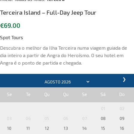
Terceira Island – Full-Day Jeep Tour
€
69.00
Spot Tours
Descubra o melhor da Ilha Terceira numa viagem guiada de
dia inteiro a partir de Angra do Heroísmo. O seu hotel em
Angra é o ponto de partida e chegada.
❯
Se
Te
Qu
Qu
Se
Sá
Do
01
02
03
04
05
06
07
08
09
10
11
12
13
14
15
16