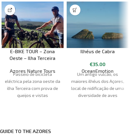
E-BIKE TOUR – Zona
Ilhéus de Cabra
Oeste – Ilha Terceira
€
35.00
Azores Nature Tours
OceanEmotion
Passeio de bicicleta
Um antigo vulcão, os
eléctrica pela zona oeste da
maiores ilhéus dos Açores,
ilha Terceira com prova de
local de nidificação de uma
queijos e vistas
diversidade de aves
panorâmicas.
marinhas e uma Área
Protegida, os Ilhéus das
p
Cabras são uma excelente
forma de conheceres um
dos pontos altos das
GUIDE TO THE AZORES